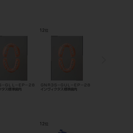
12
1
位
位
Ｓ－ＧＬＬ－ＥＰ－２８
ＧＮＲ３Ｓ－ＧＵＬ－ＥＰ－２８
ANS1001 伝達麻酔実習
クタス標準歯肉
インヴィクタス標準歯肉
12
1
位
位