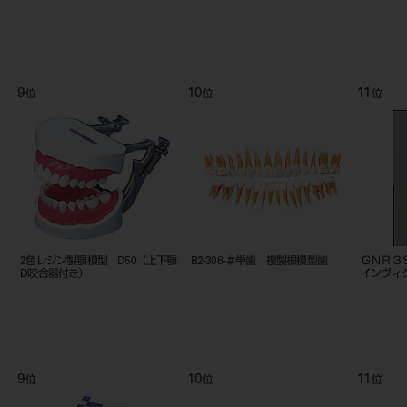
9
10
11
位
位
位
2色レジン製顎模型 D50（上下顎
B2-306-＃単歯 複製根模型歯
ＧＮＲ３
D咬合器付き）
インヴィ
9
10
11
位
位
位