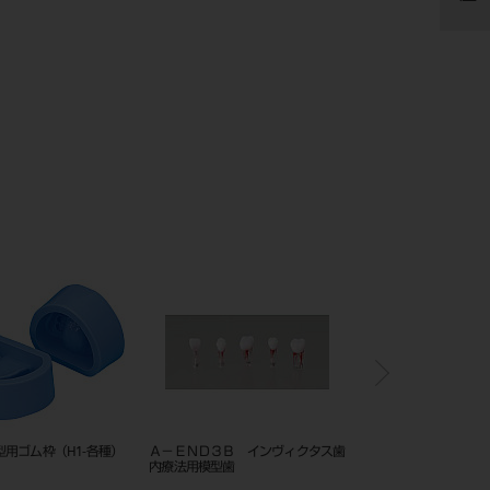
用ゴム枠（H1-各種）
Ａ－ＥＮＤ３Ｂ インヴィクタス歯
プログラマット CS6
内療法用模型歯