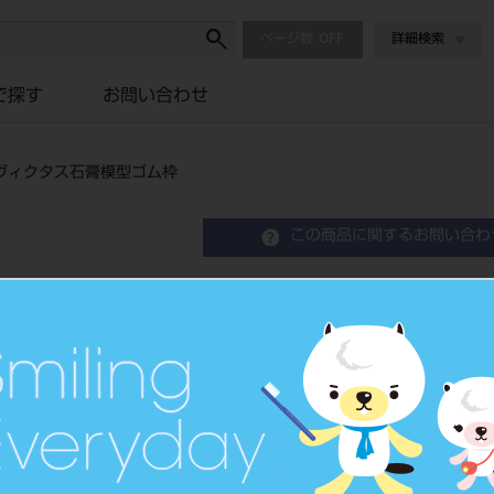
ページ数
詳細検索
で探す
お問い合わせ
ヴィクタス石膏模型ゴム枠
この商品に関するお問い合わ
ＰＲＯ３０１Ｎ－ＵＬ－Ｍ
模型ゴム枠
インヴィクタス 石膏模型ゴム
品目コード
204520861