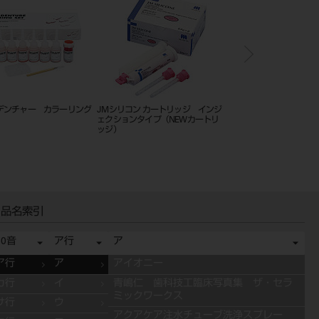
デンチャー カラーリング
JMシリコン カートリッジ インジ
ポリクラウン 単品 10
ェクションタイプ（NEWカートリ
ッジ）
品名索引
50音
ア行
ア
ア行
ア
アイオニー
カ行
イ
青嶋仁 歯科技工臨床写真集 ザ・セラ
ミックワークス
サ行
ウ
アクアケア注水チューブ洗浄スプレー