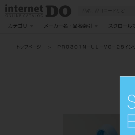
カテゴリ
メーカー名・品名索引
スクロール
トップページ
ＰＲＯ３０１Ｎ－ＵＬ－ＭＯ－２８イン