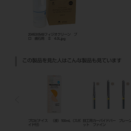
204530549フィジオクリーン プ
ロ 歯石用 Ⅱ 4.0L.jpg
この製品を見た人はこんな製品も見ています
（９ｍｍ）
プロビナイス （液）100mL（スポ
技工用カーバイドバー プレー
イド付）
ット ファイン