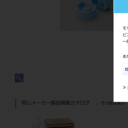
モ
ビ
一
あ
≫
同じメーカー製品掲載カタログ
その他を表示