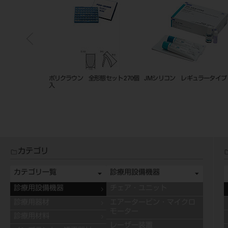
麻酔実習用模型
ポリクラウン 全形態セット 270個
JMシリコン レギュラータイプ
入
カテゴリ
カテゴリ一覧
診療用設備機器
診療用設備機器
チェア・ユニット
診療用器材
エアータービン・マイクロ
モーター
診療用材料
レーザー装置