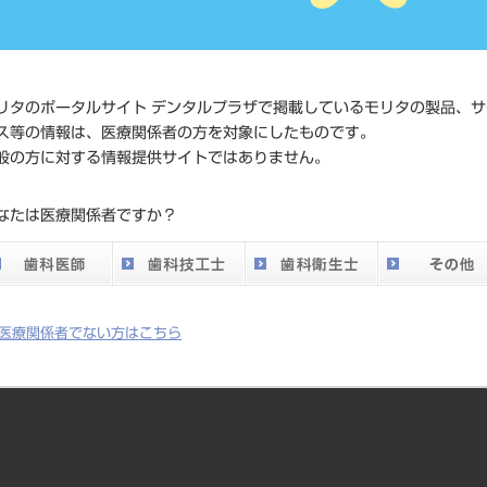
JAN/EANコー
4994081391
ド
リタのポータルサイト デンタルプラザで掲載しているモリタの製品、サ
価格の確認
ス等の情報は、医療関係者の方を対象にしたものです。
標準価格
ネット会員
般の方に対する情報提供サイトではありません。
い。
なたは医療関係者ですか？
発売日
2014/10/21
メーカー
株式会社ニ
医療関係者でない方はこちら