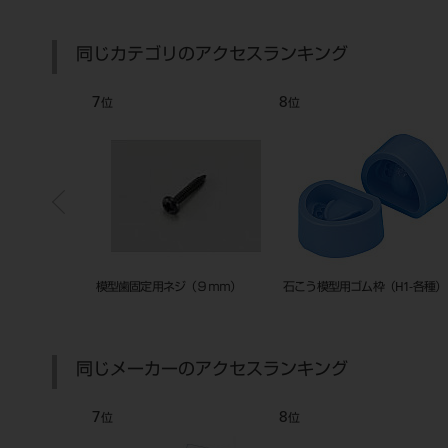
同じカテゴリのアクセスランキング
7
8
位
位
CP-ALM28 インビ
模型歯固定用ネジ（９ｍｍ）
石こう模型用ゴム枠（H1-各種）
ー
同じメーカーのアクセスランキング
7
8
位
位