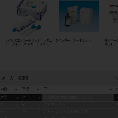
JMシリコン カートリッジ レギュ
クイッキー １－１セット
マイキー
ラータイプ（NEWカートリッジ）
セット
メーカー名索引
50音
ア行
ア
ア行
ア
株式会社IHI物流産業システム
カ行
イ
アイキャスト
サ行
ウ
アイ・ソネックス株式会社