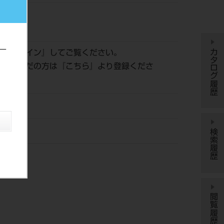
811
ー
カタログ履歴
は『
ログイン
』してご覧ください。
登録がまだの方は『
こちら
』より登録くださ
ッシン
検索履歴
閲覧履歴