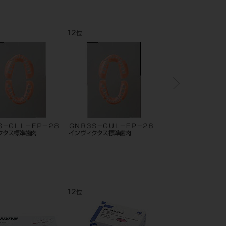
12
1
位
位
Ｓ－ＧＬＬ－ＥＰ－２８
ＧＮＲ３Ｓ－ＧＵＬ－ＥＰ－２８
ANS1001 伝達麻酔実習
クタス標準歯肉
インヴィクタス標準歯肉
12
1
位
位