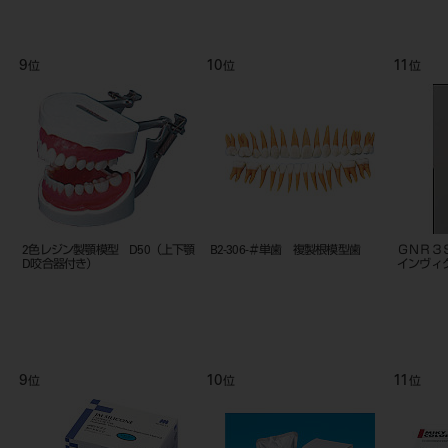
9
10
11
位
位
位
2色レジン製顎模型 D50（上下顎
B2-306-＃単歯 複製根模型歯
ＧＮＲ３
D咬合器付き）
インヴィ
9
10
11
位
位
位