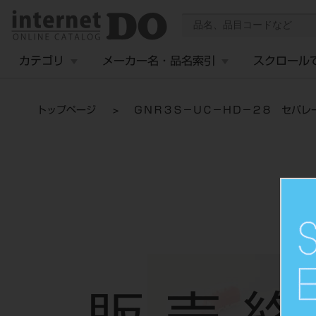
カテゴリ
メーカー名・品名索引
スクロール
トップページ
ＧＮＲ３Ｓ－ＵＣ－ＨＤ－２８ セパレ