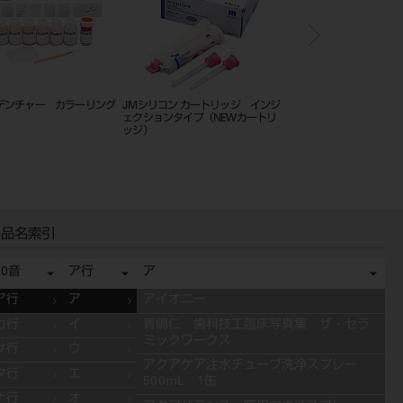
デンチャー カラーリング
JMシリコン カートリッジ インジ
ポリクラウン 単品 10
ェクションタイプ（NEWカートリ
ッジ）
品名索引
50音
ア行
ア
ア行
ア
アイオニー
カ行
イ
青嶋仁 歯科技工臨床写真集 ザ・セラ
ミックワークス
サ行
ウ
アクアケア注水チューブ洗浄スプレー
タ行
エ
500mL 1缶
ナ行
オ