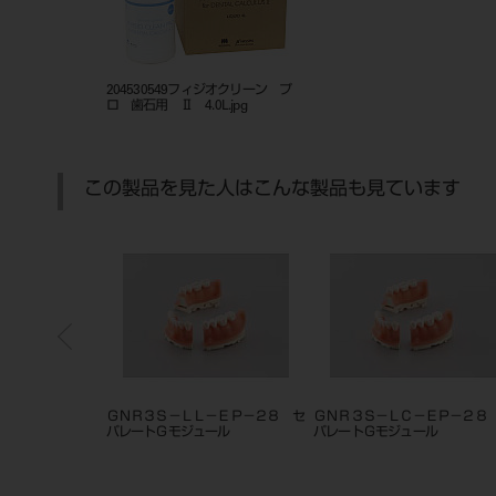
204530549フィジオクリーン プ
ロ 歯石用 Ⅱ 4.0L.jpg
この製品を見た人はこんな製品も見ています
－ＨＤ－２８ セ
ＧＮＲ３Ｓ－ＬＬ－ＥＰ－２８ セ
ＧＮＲ３Ｓ－ＬＣ－ＥＰ－２８
ル
パレートＧモジュール
パレートＧモジュール