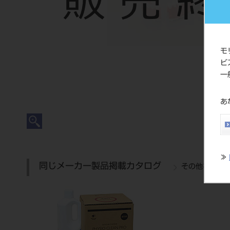
モ
ビ
一
あ
≫
同じメーカー製品掲載カタログ
その他を表示