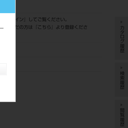
852
は『
ログイン
』してご覧ください。
カタログ履歴
登録がまだの方は『
こちら
』より登録くださ
ー
ッシン
検索履歴
閲覧履歴