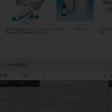
JMシリコン カートリッジ レギュ
クイッキー １－１セット
マイキー
ラータイプ（NEWカートリッジ）
セット
メーカー名索引
50音
ア行
ア
ア行
ア
株式会社IHI物流産業システム
カ行
イ
アイキャスト
サ行
ウ
アイ・ソネックス株式会社
タ行
エ
アイディエス
ナ行
オ
株式会社アイディエス