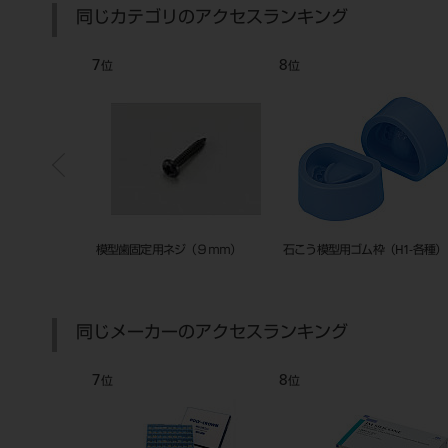
同じカテゴリのアクセスランキング
7
8
位
位
CP-ALM28 インビ
模型歯固定用ネジ（９ｍｍ）
石こう模型用ゴム枠（H1-各種）
ー
同じメーカーのアクセスランキング
7
8
位
位