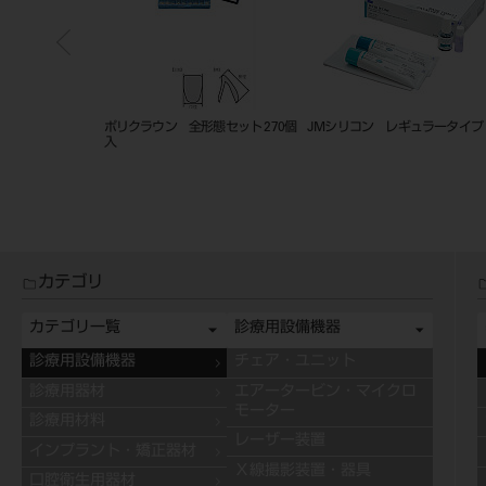
麻酔実習用模型
ポリクラウン 全形態セット 270個
JMシリコン レギュラータイプ
入
カテゴリ
カテゴリ一覧
診療用設備機器
診療用設備機器
チェア・ユニット
診療用器材
エアータービン・マイクロ
モーター
診療用材料
レーザー装置
インプラント・矯正器材
Ｘ線撮影装置・器具
口腔衛生用器材