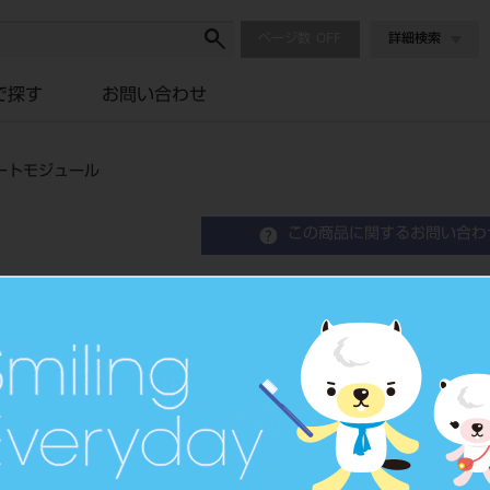
ページ数
詳細検索
で探す
お問い合わせ
ートモジュール
この商品に関するお問い合わ
ＧＮＲ３Ｓ－ＵＣ－ＨＤ－
セパレートモジュール
品目コード
204520877
JAN/EANコー