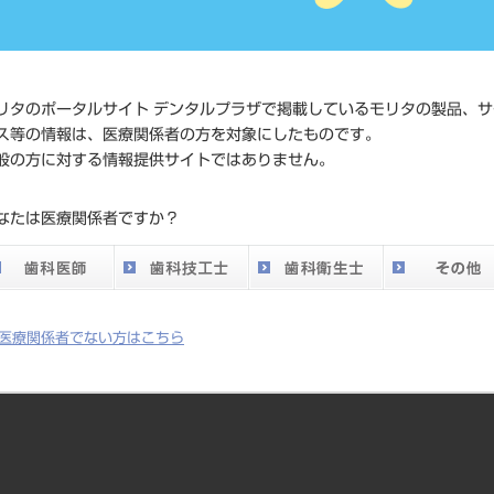
4994081390
ド
価格の確認
標準価格
ネット会員
リタのポータルサイト デンタルプラザで掲載しているモリタの製品、サ
い。
ス等の情報は、医療関係者の方を対象にしたものです。
般の方に対する情報提供サイトではありません。
発売日
2014/10/21
なたは医療関係者ですか？
メーカー
株式会社ニ
医療関係者でない方はこちら