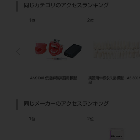
同じカテゴリのアクセスランキング
2
3
4
位
位
位
実習用単根永久歯模型 A5-500 単
歯石セット
実習用支
品
セット
同じメーカーのアクセスランキング
2
3
位
位