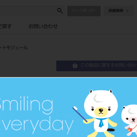
ページ数
詳細検索
で探す
お問い合わせ
ートモジュール
この商品に関するお問い合わ
ＧＮＲ３Ｓ－ＬＣ－ＨＤ－
セパレートモジュール
品目コード
204520880
JAN/EANコー