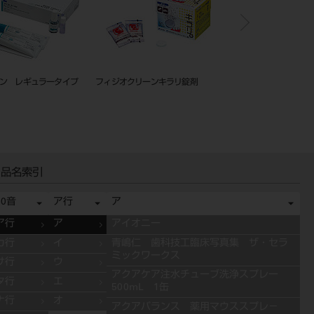
オクリーンキラリ錠剤
ANS1001 伝達麻酔実習用模型
クイッキー 1－1セ
品名索引
50音
ア行
ア
ア行
ア
アイオニー
カ行
イ
青嶋仁 歯科技工臨床写真集 ザ・セラ
ミックワークス
サ行
ウ
アクアケア注水チューブ洗浄スプレー
タ行
エ
500mL 1缶
ナ行
オ
アクアバランス 薬用マウススプレ－