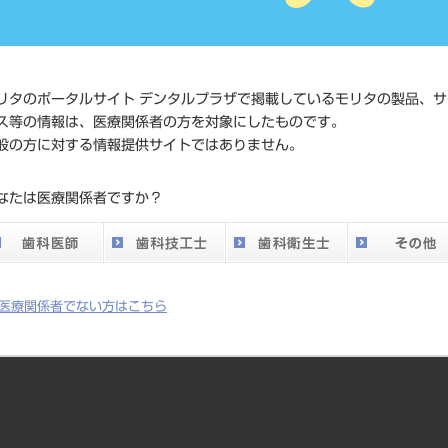
4994081390
ド
価格の確認
標準価格
ネット会員
リタのポータルサイト デンタルプラザで掲載しているモリタの製品、サ
い。
ス等の情報は、医療関係者の方を対象にしたものです。
般の方に対する情報提供サイトではありません。
発売日
2014/10/21
なたは医療関係者ですか？
メーカー
株式会社ニ
医療関係者でない方はこちら