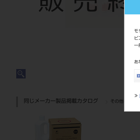
モ
ビ
一
あ
≫
同じメーカー製品掲載カタログ
その他を表示