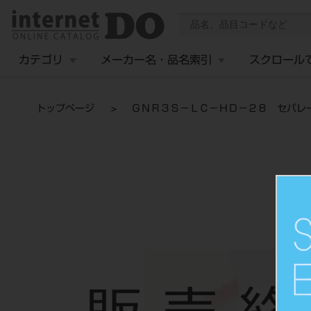
カテゴリ
メーカー名・品名索引
スクロール
トップページ
ＧＮＲ３Ｓ－ＬＣ－ＨＤ－２８ セパレ