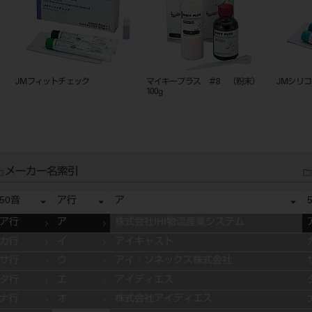
マイキープラス ＃8 （粉末）
JMシリコン レギュラータイプ
フィジ
100g
メーカー名索引
50音
ア行
ア
ア行
ア
株式会社IHI物流産業システム
カ行
イ
アイキャスト
サ行
ウ
アイ・ソネックス株式会社
タ行
エ
アイディエス
ナ行
オ
株式会社アイディエス