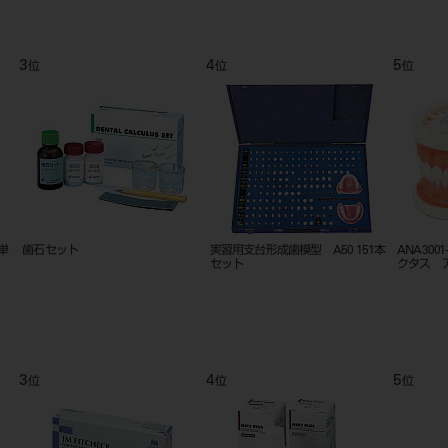
5
6
位
位
台形成歯模型 A50 151本
ANA3001-UL-JCP-ALM28 インビ
エジェクター
クタス アナトミー
4
5
6
位
位
位