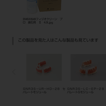
204530549フィジオクリーン プ
ロ 歯石用 Ⅱ 4.0L.jpg
この製品を見た人はこんな製品も見ています
－２８ セ
ＧＮＲ３Ｓ－ＬＬ－ＨＤ－２８ セ
ＧＮＲ３Ｓ－ＬＲ－ＨＤ－２８ セ
Ｇ
パレートモジュール
パレートモジュール
パ