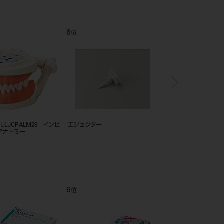
7
8
位
位
B2-306-＃単歯 複製根模型歯
ＧＮＲ３Ｓ－ＧＬＬ－ＥＰ－２８
インヴィクタス標準歯肉
7
8
位
位