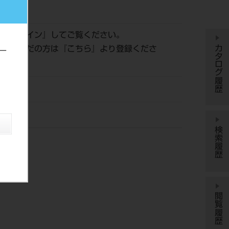
883
は『
ログイン
』してご覧ください。
カタログ履歴
登録がまだの方は『
こちら
』より登録くださ
ー
ッシン
検索履歴
閲覧履歴