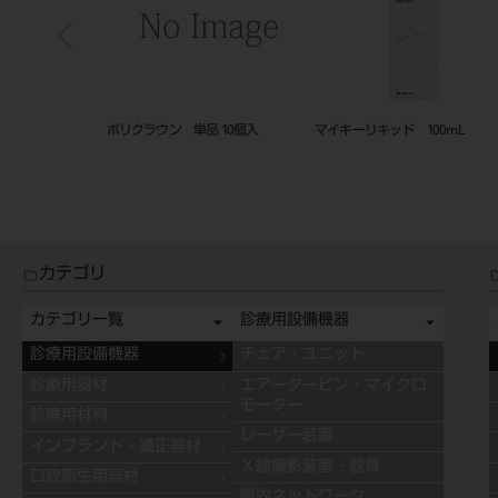
単品 10個入
マイキーリキッド 100mL
JMフィットチェック
カテゴリ
カテゴリ一覧
診療用設備機器
診療用設備機器
チェア・ユニット
診療用器材
エアータービン・マイクロ
モーター
診療用材料
レーザー装置
インプラント・矯正器材
Ｘ線撮影装置・器具
口腔衛生用器材
院内ネットワーク