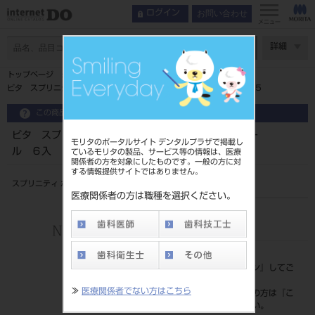
お問い合わせ
ログイン
メニュー
ページ数
詳細
トップページ
ビタ スプリニティ ポリシング テクニカル ウィール ６入 Ｒ１５
この商品に関するお問い合わせ
ビタ スプリニティ ポリシング テクニカル ウィー
モリタのポータルサイト デンタルプラザで掲載し
ル ６入 Ｒ１５
ているモリタの製品、サービス等の情報は、医療
関係者の方を対象にしたものです。一般の方に対
する情報提供サイトではありません。
スプリニティ ポリシング テクニカル ウィール 6入 R15m
医療関係者の方は職種を選択ください。
品目コード
206450787
標準価格
価格の確認は『
ログイン
』してご
覧ください。
≫
医療関係者でない方はこちら
ネット会員登録がまだの方は『
こ
ちら
』より登録ください。