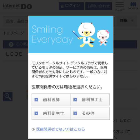
お問い合わせ
ログイン
メニュー
ページ数
詳細
トップページ
ＬＣＯＥ ＬＣオルソマイト エッチャント ５ｍＬ
この商品に関するお問い合わせ
ＬＣＯＥ ＬＣオルソマイト エッチャント ５ｍＬ
モリタのポータルサイト デンタルプラザで掲載し
ているモリタの製品、サービス等の情報は、医療
関係者の方を対象にしたものです。一般の方に対
する情報提供サイトではありません。
品目コード
206350314
医療関係者の方は職種を選択ください。
JAN/EANコード
4560227798549
標準価格
価格の確認は『
ログイン
』してご
覧ください。
≫
医療関係者でない方はこちら
ネット会員登録がまだの方は『
こ
ちら
』より登録ください。