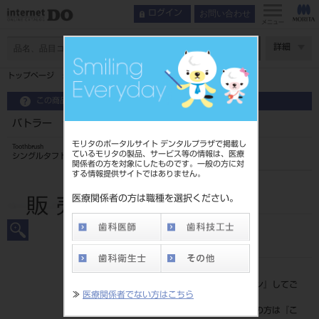
お問い合わせ
ログイン
メニュー
ページ数
詳細
トップページ
バトラー シングルタフト ＃01F
この商品に関するお問い合わせ
バトラー シングルタフト ＃01F
モリタのポータルサイト デンタルプラザで掲載し
Toothbrush
ているモリタの製品、サービス等の情報は、医療
シングルタフト ＃01F
関係者の方を対象にしたものです。一般の方に対
する情報提供サイトではありません。
品目コード
205070151
医療関係者の方は職種を選択ください。
JAN/EANコード
4901616502307
標準価格
価格の確認は『
ログイン
』してご
≫
医療関係者でない方はこちら
覧ください。
ネット会員登録がまだの方は『
こ