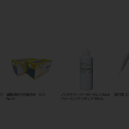
スバ
滅菌済針付き縫合糸 12入
ノリタケスーパーポーセレンAAA
吸引管 エ
No.14
フォーミング リキッド 100mL