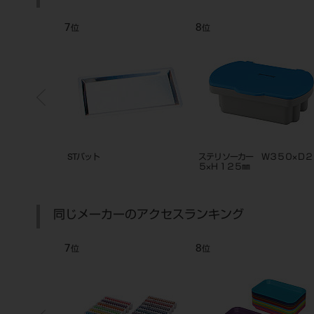
7
8
位
位
×D160×H22㎜
STバット
ステリソーカー Ｗ３５０×Ｄ２
５×Ｈ１２５㎜
同じメーカーのアクセスランキング
7
8
位
位