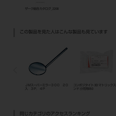
ザーク総合カタログ_2208
この製品を見た人はこんな製品も見ています
クラスプ ワイヤ
ＪＭスーパーミラー３００ ２０
コンポジタイト 3D マトリック
入 ３Ｐ，４Ｐ
ンド 小児用050
同じカテゴリのアクセスランキング