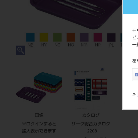
モ
ビ
一
あ
≫
画像
カタログ
※ログインすると
ザーク総合カタログ
拡大表示できます
_2208