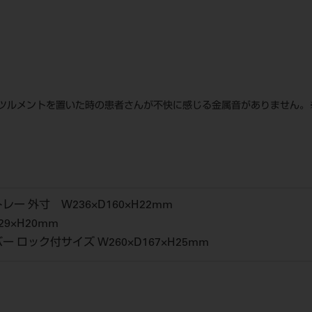
ツルメントを置いた時の患者さんが不快に感じる金属音がありません。
ー 外寸 W236×D160×H22mm
29×H20mm
 ロック付サイズ W260×D167×H25mm