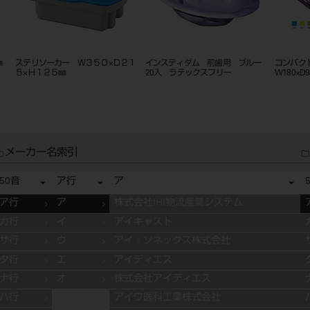
2㎜
ステリソーカー Ｗ３５０×Ｄ２１
インスティダム 前歯用 ブルー
コンパク
５×Ｈ１２５㎜
20入 ラテックスフリー
W180×D9
メーカー名索引
50音
ア行
ア
ア行
ア
株式会社IHI物流産業システム
カ行
イ
アイキャスト
サ行
ウ
アイ・ソネックス株式会社
タ行
エ
アイディエス
ナ行
オ
株式会社アイディエス
ハ行
アイワ医科工業株式会社