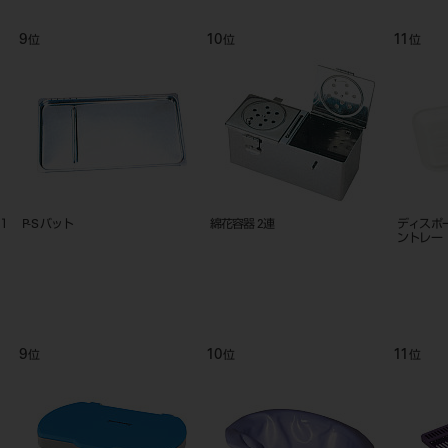
9
10
11
位
位
位
１
P-S バット
綿花容器 2連
ディスポ
ントレー C
9
10
11
位
位
位