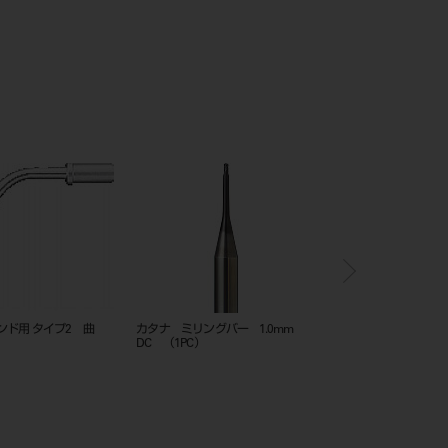
ンド用 タイプ2 曲
カタナ ミリングバー 1.0mm
ブラシレスマイクロモー
DC （1PC）
ピース/トルックス TR-91
LEDライト付き＞（モ
み）