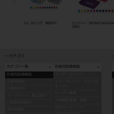
用
E-Z IDリング 単色25入
ミニトレー W236×D160×H2
(ZIRC)
カテゴリ
カテゴリ一覧
診療用設備機器
診療用設備機器
チェア・ユニット
診療用器材
エアータービン・マイクロ
モーター
診療用材料
レーザー装置
インプラント・矯正器材
Ｘ線撮影装置・器具
口腔衛生用器材
院内ネットワーク
歯科用薬品