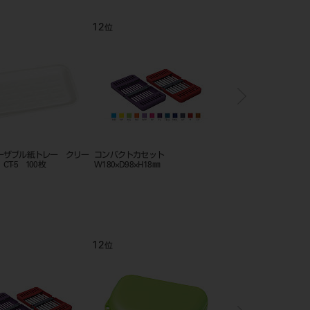
12
1
位
位
ーザブル紙トレー クリー
コンパクトカセット
二連綿花容器 （スペー
T-5 100枚
W180×D98×H18㎜
タイプ）
12
1
位
位