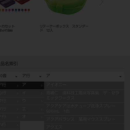
トカセット
リテーナーボックス スタンダー
E-Z IDテープ 単色 3M
8×H18㎜
ド 12入
品名索引
50音
ア行
ア
ア行
ア
アイオニー
カ行
イ
青嶋仁 歯科技工臨床写真集 ザ・セラ
ミックワークス
サ行
ウ
アクアケア注水チューブ洗浄スプレー
タ行
エ
500mL 1缶
ナ行
オ
アクアバランス 薬用マウススプレ－
ハ行
アクエス