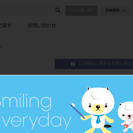
ページ数
詳細検索
で探す
お問い合わせ
)
この商品に関するお問い合わ
ミニトレー W236×D160×H
Plastic Tray
品目コード
2063200
価格の確
標準価格
ネット会