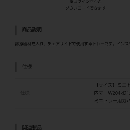
※ログインすると
ダウンロードできます
商品説明
診療器材を入れ、チェアサイドで使用するトレーです。インス
仕様
【サイズ】ミニトレ
仕様
内寸 W204×D1
ミニトレー用カバー
関連製品