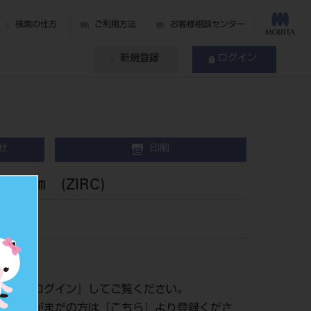
検索の仕方
ご利用方法
お客様相談センター
新規登録
ログイン
せ
印刷
22㎜ (ZIRC)
01
認は『
ログイン
』してご覧ください。
員登録がまだの方は『
こちら
』より登録くださ