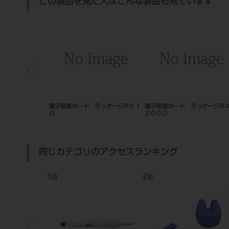
この製品を見た人はこんな製品も見ています
電子吸着ボード ラッゲージＲＫ１
電子吸着ボード ラッゲージＲＫ１
アネジェクトⅡ
０
２０９０
射タイプ ８０
同じカテゴリのアクセスランキング
1
2
位
位