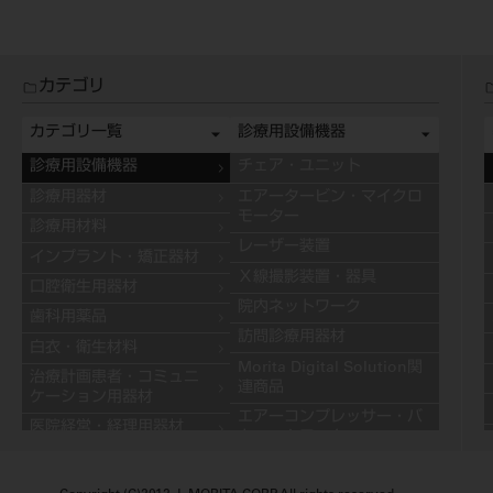
カテゴリ
カテゴリ一覧
診療用設備機器
診療用設備機器
チェア・ユニット
診療用器材
エアータービン・マイクロ
モーター
診療用材料
レーザー装置
インプラント・矯正器材
Ｘ線撮影装置・器具
口腔衛生用器材
院内ネットワーク
歯科用薬品
訪問診療用器材
白衣・衛生材料
Morita Digital Solution関
治療計画患者・コミュニ
連商品
ケーション用器材
エアーコンプレッサー・バ
医院経営・経理用器材
キュームモーター
学習用器材
キャビネット
技工用設備機器