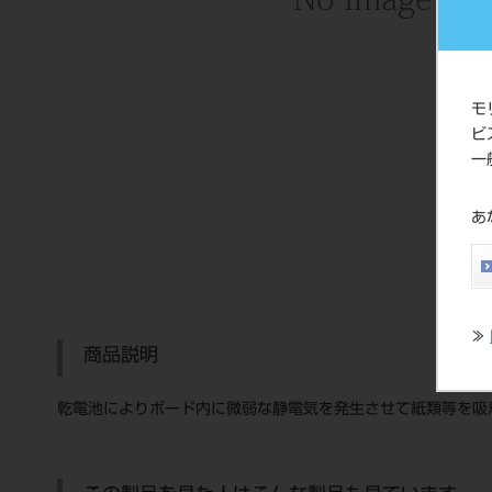
モ
ビ
一
あ
≫
商品説明
乾電池によりボード内に微弱な静電気を発生させて紙類等を吸