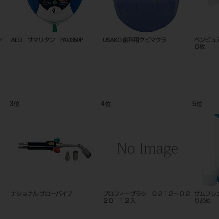
ョン
AED サマリタン PAD350P
USAKO 歯科用クビマクラ
ペンビュ
０枚
3
4
5
位
位
位
ナショナル ブローパイプ
プロフィーブラシ ０２１２～０２
サムフレ
２０ １２入
りどめ