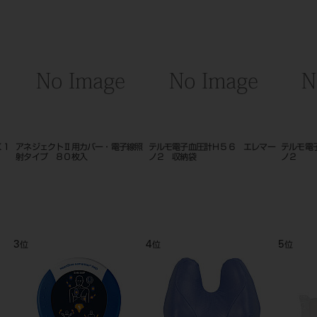
用カバー・電子線照
テルモ電子血圧計Ｈ５６ エレマー
テルモ電子血圧計Ｈ５６ エレ
枚入
ノ２ 収納袋
ノ２
3
4
5
位
位
位