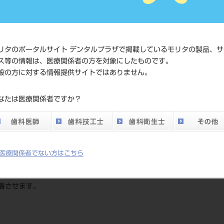
4971660772
ド
価格の確認
標準価格
ネット会員
リタのポータルサイト デンタルプラザで掲載しているモリタの製品、サ
い。
ス等の情報は、医療関係者の方を対象にしたものです。
般の方に対する情報提供サイトではありません。
発売日
2015/02/23
なたは医療関係者ですか？
メーカー
サンデンタ
医療関係者でない方はこちら
着させます。