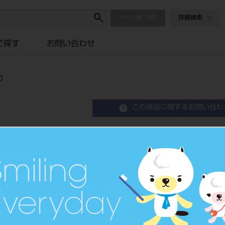
ページ数
詳細検索
で探す
お問い合わせ
０
この商品に関するお問い合わ
電子吸着ボード ラッゲー
ラッゲージ RK9060
品目コード
206590532
JAN/EANコー