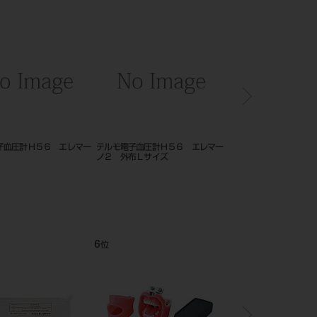
マー
テルモ電子血圧計Ｈ５６ エレマー
テルモ電子血圧計Ｈ５６ エレマー
デンタル
ノ２ 外布Ｌサイズ
ノ２ 腕帯Ｓサイズ
ANA00
6
7
位
位