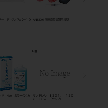
アー ディスポカバー１０
ANS1001 伝達麻酔実習用模型
サマリタン PAD 450P
6
7
位
位
ンド Neo ミラーのくも
マンドレル １３０１， １３０
ＩＰ ソフトカバー サ
３ １２入 （ヤング）
（３１×４１ｍｍ） ５