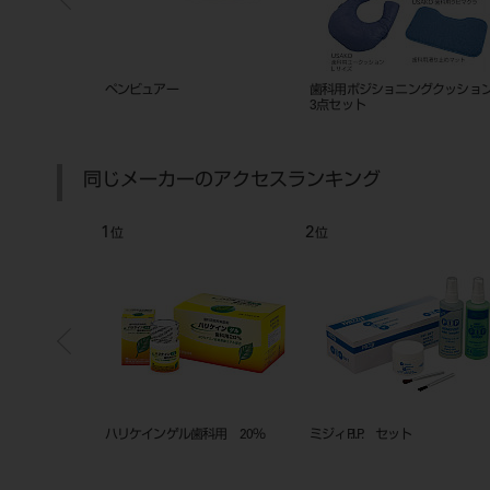
ＡＤ ３５０Ｐ用
ペンビュアー
歯科用ポジショニングクッシ
ク
3点セット
同じメーカーのアクセスランキング
1
2
位
位
ー サイズ＃０
ハリケインゲル歯科用 20％
ミジィP.I.P. セット
） ５００イリ