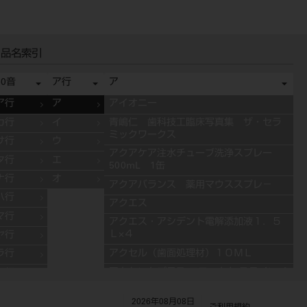
品名索引
50音
ア行
ア
ア行
ア
アイオニー
カ行
イ
青嶋仁 歯科技工臨床写真集 ザ・セラ
ミックワークス
サ行
ウ
アクアケア注水チューブ洗浄スプレー
タ行
エ
500mL 1缶
ナ行
オ
アクアバランス 薬用マウススプレ－
ハ行
アクエス
マ行
アクエス・アシデント電解添加液１．５
Ｌ×４
ヤ行
アクセル（歯面処理材）１０ＭＬ
ラ行
アクセントプラス エフェクト ステインペ
ワ行
ースト 4g ES11 ブルー
2026年08月08日
アクセントプラス エフェクト ステインペ