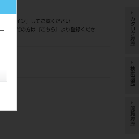
056
カタログ履歴
は『
ログイン
』してご覧ください。
登録がまだの方は『
こちら
』より登録くださ
ー
検索履歴
ル（株）
閲覧履歴