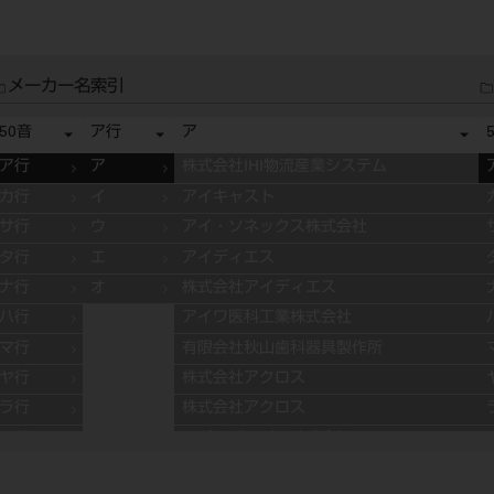
メーカー名索引
50音
ア行
ア
ア行
ア
株式会社IHI物流産業システム
カ行
イ
アイキャスト
サ行
ウ
アイ・ソネックス株式会社
タ行
エ
アイディエス
ナ行
オ
株式会社アイディエス
ハ行
アイワ医科工業株式会社
マ行
有限会社秋山歯科器具製作所
ヤ行
株式会社アクロス
ラ行
株式会社アクロス
ワ行
アグサジャパン株式会社
株式会社アスカメディカル