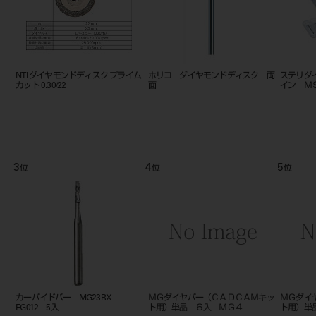
G
NTI ダイヤモンドディスク プライム
ホリコ ダイヤモンドディスク 両
ステリダ
カット 0.30/22
面
イン Ｍ
3
4
5
位
位
位
カーバイドバー MG23RX
ＭＧダイヤバー（ＣＡＤＣＡＭキッ
ＭＧダイ
FG012 5入
ト用）単品 ６入 ＭＧ４
ト用）単