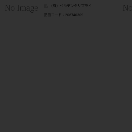
（有）ベルデンタサプライ
品目コード
：206740309