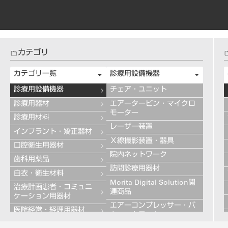
カテゴリ
カテゴリ一覧
診療用設備機器
診療用設備機器
チェア・ユニット
診療用器材
エアータービン・マイクロ
モーター
診療用材料
レーザー装置
インプラント・矯正器材
Ｘ線撮影装置・器具
口腔衛生用器材
院内ネットワーク
歯科用薬品
訪問診療用器材
白衣・衛生材料
Morita Digital Solution関
治療計画患者・コミュニ
連商品
ケーション用器材
エアーコンプレッサー・バ
医院経営・経理用器材
キュームモーター
学習用器材