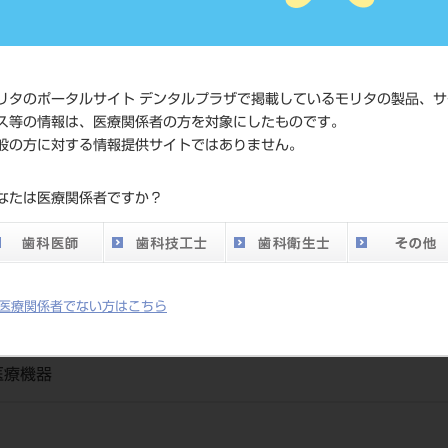
JAN/EANコー
4560251600
ド
リタのポータルサイト デンタルプラザで掲載しているモリタの製品、サ
価格の確認
ス等の情報は、医療関係者の方を対象にしたものです。
標準価格
ネット会員
般の方に対する情報提供サイトではありません。
い。
なたは医療関係者ですか？
メーカー
（有）ベル
医療関係者でない方はこちら
医療機器