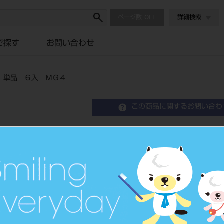
ページ数
詳細検索
で探す
お問い合わせ
）単品 ６入 ＭＧ４
この商品に関するお問い合わ
ＭＧダイヤバー（ＣＡＤ
ＭＧ４
MGダイヤバー（CADCAMキッ
品目コード
206740304