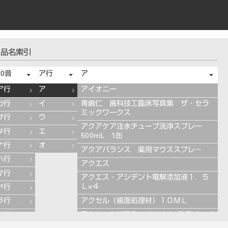
品名索引
50音
ア行
ア
ア行
ア
アイオニー
カ行
イ
青嶋仁 歯科技工臨床写真集 ザ・セラ
ミックワークス
サ行
ウ
アクアケア注水チューブ洗浄スプレー
タ行
エ
500mL 1缶
ナ行
オ
アクアバランス 薬用マウススプレ－
ハ行
アクエス
マ行
アクエス・アシデント電解添加液１．５
Ｌ×４
ヤ行
アクセル（歯面処理材）１０ＭＬ
ラ行
アクセントプラス エフェクト ステインペ
ワ行
ースト 4g ES11 ブルー