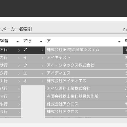
メーカー名索引
50音
ア行
ア
ア行
ア
株式会社IHI物流産業システム
カ行
イ
アイキャスト
サ行
ウ
アイ・ソネックス株式会社
タ行
エ
アイディエス
ナ行
オ
株式会社アイディエス
ハ行
アイワ医科工業株式会社
マ行
有限会社秋山歯科器具製作所
ヤ行
株式会社アクロス
ラ行
株式会社アクロス
ワ行
アグサジャパン株式会社