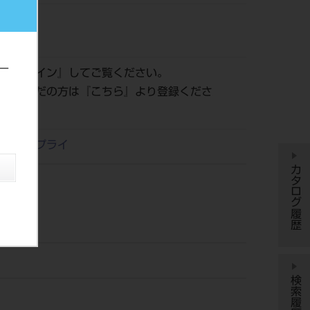
993
ー
は『
ログイン
』してご覧ください。
登録がまだの方は『
こちら
』より登録くださ
デンタサプライ
カタログ履歴
検索履歴