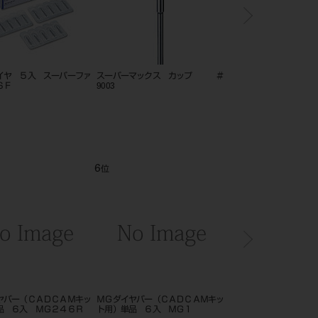
イヤ ５入 スーパーファ
スーパーマックス カップ ＃
ホリコダイヤモンドポイ
ＳＦ
9003
型・K分数型001／005
6
7
位
位
ヤバー（ＣＡＤＣＡＭキッ
ＭＧダイヤバー（ＣＡＤＣＡＭキッ
ＭＧダイヤバー（ＣＡＤ
品 ６入 ＭＧ２４６Ｒ
ト用）単品 ６入 ＭＧ１
ト用）単品 ６入 ＭＧ