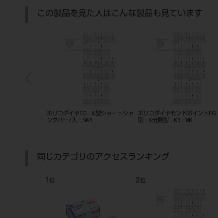
この製品を見た人はこんな製品も見ています
ＣＡＤＣＡＭキッ
ホリコダイヤFG K型ショートシャ
ホリコダイヤモンドポイントFG
 ＭＧ３０７
ンクバー7入 SK4
型・K分数型 K1／6K
同じカテゴリのアクセスランキング
1
2
位
位