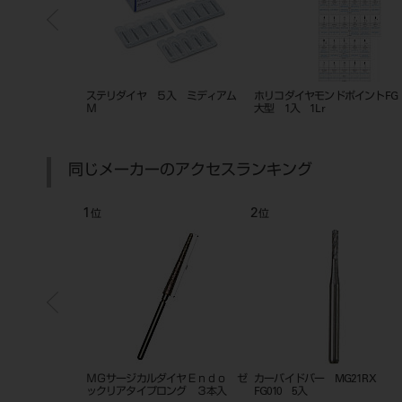
 ホイールS ＃
ステリダイヤ ５入 ミディアム
ホリコダイヤモンドポイントF
Ｍ
大型 1入 1Lr
同じメーカーのアクセスランキング
1
2
位
位
ＣＡＤＣＡＭキッ
ＭＧサージカルダイヤＥｎｄｏ ゼ
カーバイドバー MG21RX
 ＭＧ２
ックリアタイプロング ３本入
FG010 5入