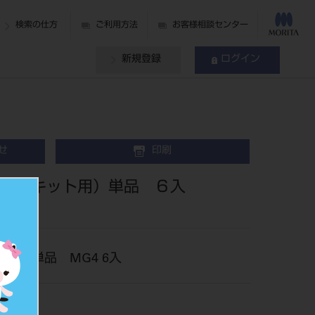
検索の仕方
ご利用方法
お客様相談センター
新規登録
ログイン
せ
印刷
ＣＡＭキット用）単品 ６入
ト用）単品 MG4 6入