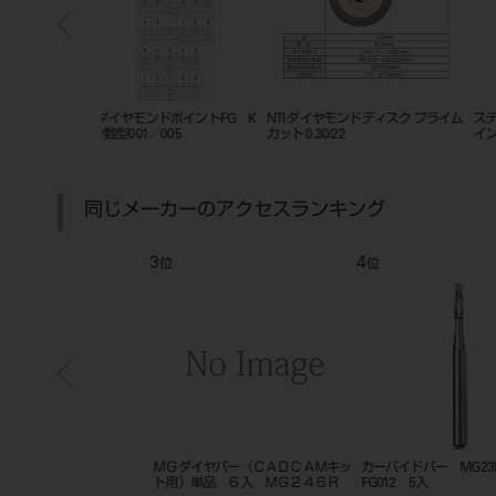
ンドディスク 両
ＭＧサージカルダイヤＥｎｄｏ ゼ
ホリコダイヤモンドポイントF
ックリアタイプロング ３本入
大型 1入 M104
同じメーカーのアクセスランキング
7
8
位
位
イヤバー（ＣＡＤ
ＭＧダイヤバー（ＣＡＤＣＡＭキッ
ＭＧダイヤバー（ＣＡＤＣＡＭ
）
ト用）単品 ６入 ＭＧ１
ト用）単品 ６入 ＭＧ３０７