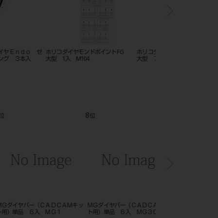
イヤモンドFG （エンド
スーパーマックス ホイールS ＃
ステリダイヤ ５入 
E174G014
9001
Ｍ
12
1
位
位
バー ＭＧＳＴ３８ Ｒ
ＭＧダイヤバー（ＣＡＤＣＡＭキッ
ＭＧサージカルダイヤＥ
ト用）単品 ６入 ＭＧ２
ックリアタイプロング 