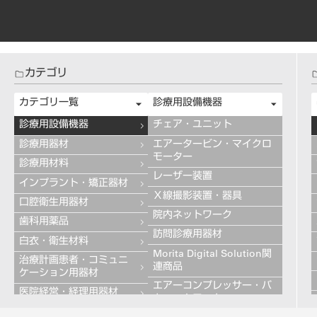
カテゴリ
カテゴリ一覧
診療用設備機器
診療用設備機器
チェア・ユニット
診療用器材
エアータービン・マイクロ
モーター
診療用材料
レーザー装置
インプラント・矯正器材
Ｘ線撮影装置・器具
口腔衛生用器材
院内ネットワーク
歯科用薬品
訪問診療用器材
白衣・衛生材料
Morita Digital Solution関
治療計画患者・コミュニ
連商品
ケーション用器材
エアーコンプレッサー・バ
医院経営・経理用器材
キュームモーター
学習用器材