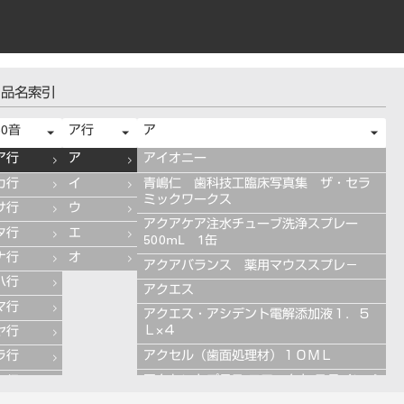
品名索引
50音
ア行
ア
ア行
ア
アイオニー
カ行
イ
青嶋仁 歯科技工臨床写真集 ザ・セラ
ミックワークス
サ行
ウ
アクアケア注水チューブ洗浄スプレー
タ行
エ
500mL 1缶
ナ行
オ
アクアバランス 薬用マウススプレ－
ハ行
アクエス
マ行
アクエス・アシデント電解添加液１．５
Ｌ×４
ヤ行
アクセル（歯面処理材）１０ＭＬ
ラ行
アクセントプラス エフェクト ステインペ
ワ行
ースト 4g ES11 ブルー