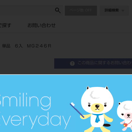
ページ数
詳細検索
で探す
お問い合わせ
）単品 ６入 ＭＧ２４６Ｒ
この商品に関するお問い合わ
ＭＧダイヤバー（ＣＡＤ
ＭＧ２４６Ｒ
MGダイヤバー（CADCAMキット
品目コード
206740310