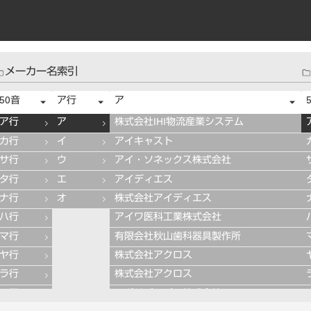
メーカー名索引
50音
ア行
ア
ア行
ア
株式会社IHI物流産業システム
カ行
イ
アイキャスト
サ行
ウ
アイ・ソネックス株式会社
タ行
エ
アイディエス
ナ行
オ
株式会社アイディエス
ハ行
アイワ医科工業株式会社
マ行
有限会社秋山歯科器具製作所
ヤ行
株式会社アクロス
ラ行
株式会社アクロス
ワ行
アグサジャパン株式会社