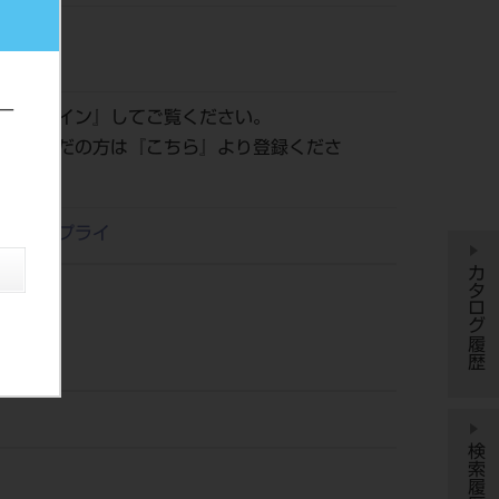
051
ー
は『
ログイン
』してご覧ください。
登録がまだの方は『
こちら
』より登録くださ
デンタサプライ
カタログ履歴
検索履歴