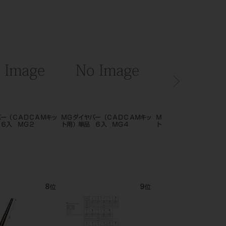
ドバー MG23RX
ＭＧダイヤバー（ＣＡＤＣＡＭキッ
ＭＧダイヤバー（ＣＡＤ
5入
ト用）単品 ６入 ＭＧ３
ト用）単品 ６入 ＭＧ
12
1
位
位