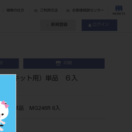
検索の仕方
ご利用方法
お客様相談センター
新規登録
ログイン
せ
印刷
ＣＡＭキット用）単品 ６入
用）単品 MG246R 6入