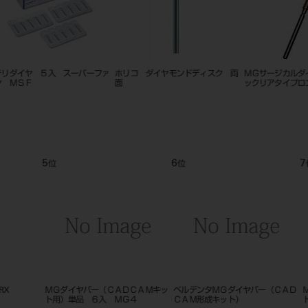
G
ホリコダイヤモンドポイントＦＧ
ステリダイヤ ターボ ５入
ホリコダ
大型 ７入
バー）1入 
9
10
11
位
位
位
キッ
ＭＧダイヤバー（ＣＡＤＣＡＭキッ
ＭＧダイヤバー（ＣＡＤＣＡＭキッ
スチール
ＦＦ
ト用）単品 ６入 ＭＧ３
ト用）単品 ６入 ＭＧ５
Ａ ５入