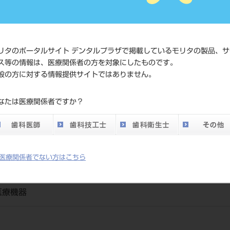
JAN/EANコー
4560251601
ド
リタのポータルサイト デンタルプラザで掲載しているモリタの製品、サ
価格の確認
ス等の情報は、医療関係者の方を対象にしたものです。
標準価格
ネット会員
般の方に対する情報提供サイトではありません。
い。
なたは医療関係者ですか？
メーカー
（有）ベル
医療関係者でない方はこちら
医療機器