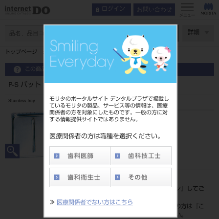
お問い合わせ
ログイン
メニュー
ページ数
詳細
トップページ
P-S バット
この商品に関するお問い合わせ
P-S バット
モリタのポータルサイト デンタルプラザで掲載し
Stainless Tray
ているモリタの製品、サービス等の情報は、医療
関係者の方を対象にしたものです。一般の方に対
する情報提供サイトではありません。
品目コード
207080230
医療関係者の方は職種を選択ください。
JAN/EANコード
4571182881412
標準価格
価格の確認は『
ログイン
』してご
覧ください。
≫
医療関係者でない方はこちら
ネット会員登録がまだの方は『
こ
ちら
』より登録ください。