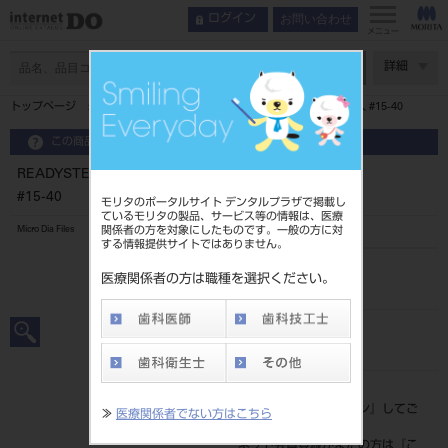
お問い合わせ
ログイン
メニュー
ページ数
詳細
トップページ
READYSTEEL メルファーKファイル 25mm 6本入 #15-40
この商品に関するお問い合わせ
READYSTEEL メルファーKファイル 25mm 6本入
#15-40
モリタのポータルサイト デンタルプラザで掲載し
ているモリタの製品、サービス等の情報は、医療
関係者の方を対象にしたものです。一般の方に対
Micro Dia Files
する情報提供サイトではありません。
品目コード
医療関係者の方は職種を選択ください。
206960241
JAN/EANコード
4987741273022
標準価格
価格の確認は『
ログイン
』してご
≫
医療関係者でない方はこちら
覧ください。
ネット会員登録がまだの方は『
こ