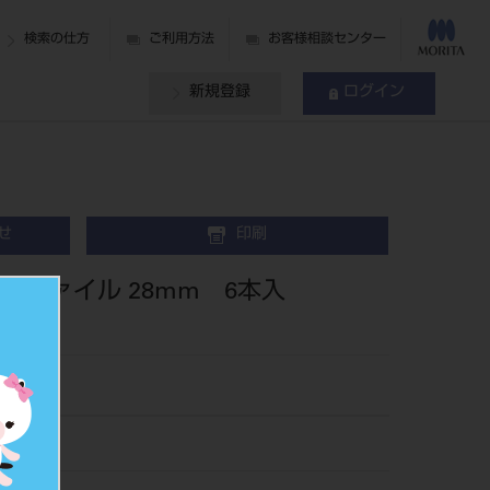
検索の仕方
ご利用方法
お客様相談センター
新規登録
ログイン
せ
印刷
ーKファイル 28mm 6本入
72