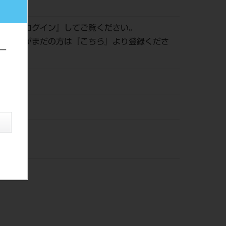
273275
認は『
ログイン
』してご覧ください。
員登録がまだの方は『
こちら
』より登録くださ
ー
21
ー