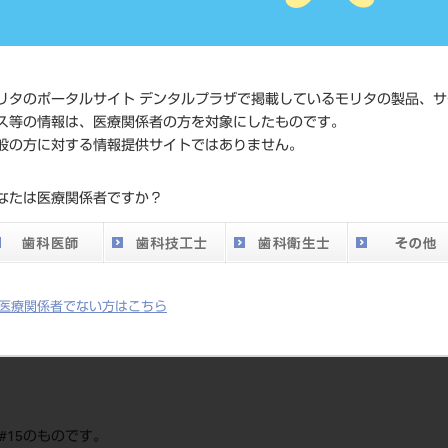
JAN/EANコード
4987741
価格の確
標準価格
ネット会
リタのポータルサイト デンタルプラザで掲載しているモリタの製品、サ
い。
ス等の情報は、医療関係者の方を対象にしたものです。
般の方に対する情報提供サイトではありません。
発売日
2015/04/
なたは医療関係者ですか？
メーカー
メルファ
DO vol.26 掲載ペー
772
ジ
医療関係者でない方はこちら
 #15のものです。