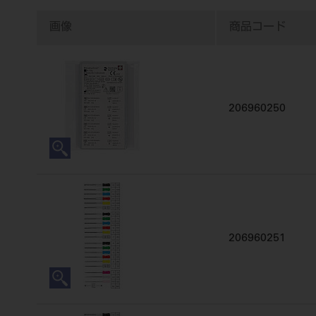
画像
商品コード
206960250
206960251