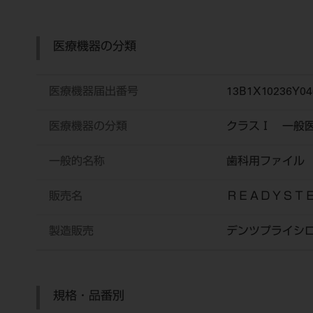
医療機器の分類
医療機器届出番号
13B1X10236Y04
医療機器の分類
クラスⅠ 一般
一般的名称
歯科用ファイル
販売名
ＲＥＡＤＹＳ
製造販売
デンツプライシ
規格・品番別