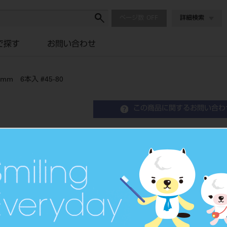
ページ数
詳細検索
で探す
お問い合わせ
mm 6本入 #45-80
この商品に関するお問い合わ
READYSTEEL メルファ
#45-80
Micro Dia Files
品目コード
2069602