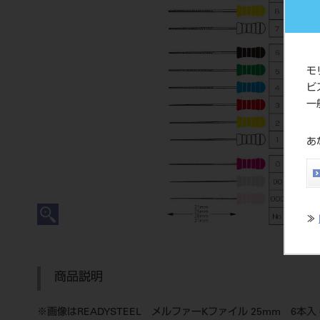
モ
ビ
一
あ
≫
商品説明
※画像はREADYSTEEL メルファーKファイル 25mm 6本入