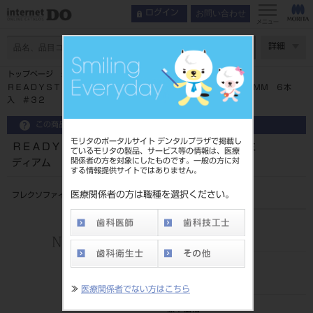
お問い合わせ
ログイン
メニュー
ページ数
詳細
トップページ
ＲＥＡＤＹＳＴＥＥＬ フレクソファイルゴールデンミディアム ２５ＭＭ ６本
入 ＃３２
この商品に関するお問い合わせ
モリタのポータルサイト デンタルプラザで掲載し
ＲＥＡＤＹＳＴＥＥＬ フレクソファイルゴールデンミ
ているモリタの製品、サービス等の情報は、医療
関係者の方を対象にしたものです。一般の方に対
ディアム ２５ＭＭ ６本入 ＃３２
する情報提供サイトではありません。
医療関係者の方は職種を選択ください。
フレクソファイルゴールデンミディアム 25mm 6本入 #32
品目コード
206960321
JAN/EANコード
4987741273640
≫
医療関係者でない方はこちら
標準価格