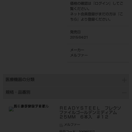
価格の確認は『
ログイン
』してご
覧ください。
ネット会員登録がまだの方は『
こ
ちら
』より登録ください。
発売日
2015/04/21
メーカー
メルファー
医療機器の分類
規格・品番別
ＲＥＡＤＹＳＴＥＥＬ フレクソ
ファイルゴールデンミディアム
２５ＭＭ ６本入 ＃１２
メルファー