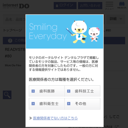
お問い合わせ
ログイン
メニュー
ページ数
詳細
トップページ
READYSTEEL メルファーHファイル 21mm 6本入 #80
この商品に関するお問い合わせ
READYSTEEL メルファーHファイル 21mm 6本入
#80
モリタのポータルサイト デンタルプラザで掲載し
ているモリタの製品、サービス等の情報は、医療
関係者の方を対象にしたものです。一般の方に対
Micro Dia Files
する情報提供サイトではありません。
品目コード
医療関係者の方は職種を選択ください。
206960353
JAN/EANコード
4987741273800
標準価格
価格の確認は『
ログイン
』してご
≫
医療関係者でない方はこちら
覧ください。
ネット会員登録がまだの方は『
こ