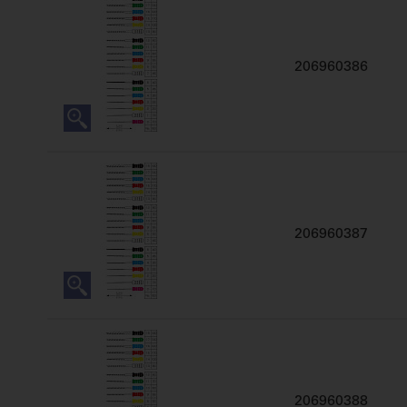
206960386
206960387
206960388