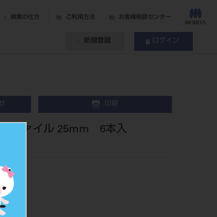
検索の仕方
ご利用方法
お客様相談センター
新規登録
ログイン
せ
印刷
ーHファイル 25mm 6本入
70