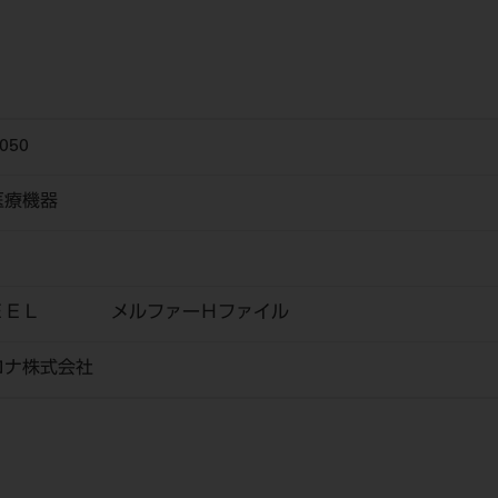
050
医療機器
ＴＥＥＬ メルファーＨファイル
ロナ株式会社