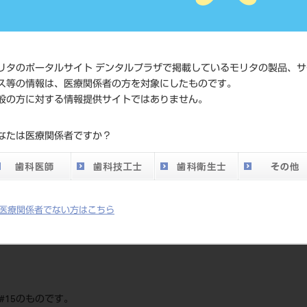
JAN/EANコード
4987741
価格の確
標準価格
ネット会
リタのポータルサイト デンタルプラザで掲載しているモリタの製品、サ
い。
ス等の情報は、医療関係者の方を対象にしたものです。
般の方に対する情報提供サイトではありません。
発売日
2015/04/
なたは医療関係者ですか？
メーカー
メルファ
DO vol.26 掲載ペー
772
ジ
医療関係者でない方はこちら
 #15のものです。