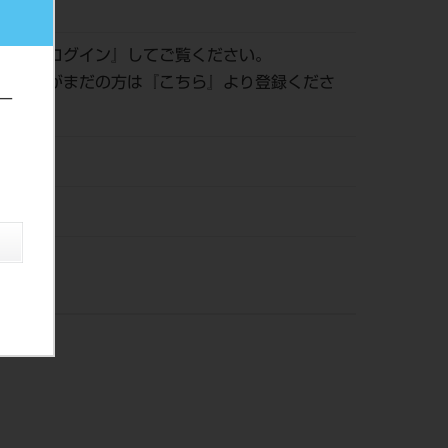
273909
認は『
ログイン
』してご覧ください。
員登録がまだの方は『
こちら
』より登録くださ
ー
21
ー