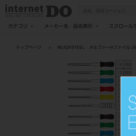
カテゴリ
メーカー名・品名索引
スクロール
トップページ
READYSTEEL メルファーHファイル 25