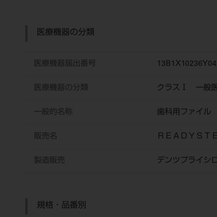
医療機器の分類
医療機器届出番号
13B1X10236Y04
医療機器の分類
クラスⅠ 一般
一般的名称
歯科用ファイル
販売名
ＲＥＡＤＹＳ
製造販売
デンツプライシ
規格・品番別