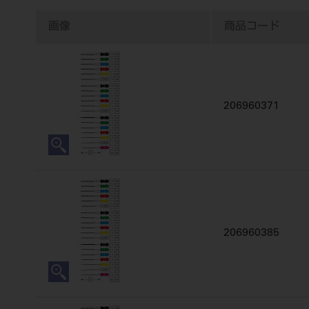
画像
商品コード
206960371
206960385