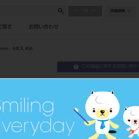
ページ数
詳細検索
で探す
お問い合わせ
mm 6本入 #08
この商品に関するお問い合わ
READYSTEEL メルファ
#08
Micro Dia Files
品目コード
2069603