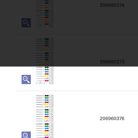
206960374
206960375
206960376