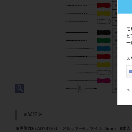
モ
ビ
一
あ
≫
商品説明
※画像はREADYSTEEL メルファーKファイル 25mm 6本入