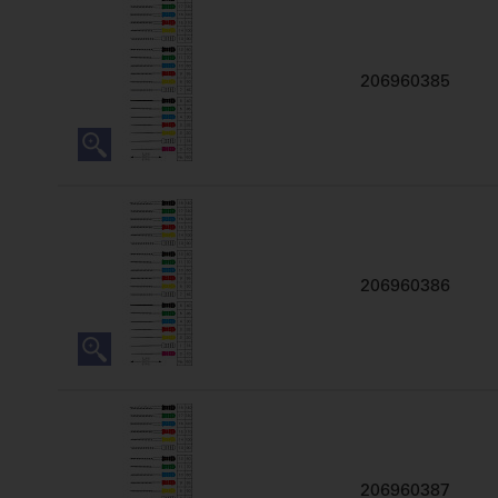
206960385
206960386
206960387