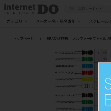
カテゴリ
メーカー名・品名索引
スクロール
トップページ
READYSTEEL メルファーHファイル 25