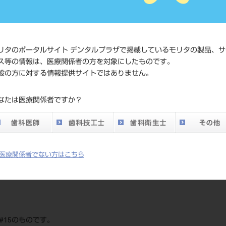
JAN/EANコード
4987741
価格の確
標準価格
ネット会
リタのポータルサイト デンタルプラザで掲載しているモリタの製品、サ
い。
ス等の情報は、医療関係者の方を対象にしたものです。
般の方に対する情報提供サイトではありません。
発売日
2015/04/
なたは医療関係者ですか？
メーカー
メルファ
DO vol.26 掲載ペー
772
ジ
医療関係者でない方はこちら
 #15のものです。