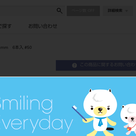
ページ数
詳細検索
で探す
お問い合わせ
mm 6本入 #50
この商品に関するお問い合わ
READYSTEEL メルファ
#50
Micro Dia Files
品目コード
2069603