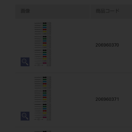
画像
商品コード
206960370
206960371