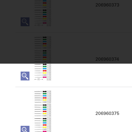
206960373
206960374
206960375