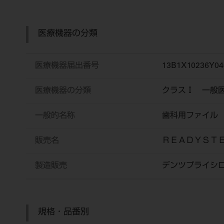
医療機器の分類
医療機器届出番号
13B1X10236Y04
医療機器の分類
クラスⅠ 一般
一般的名称
歯科用ファイル
販売名
ＲＥＡＤＹＳ
製造販売
デンツプライシ
規格・品番別