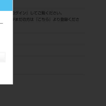
273992
認は『
ログイン
』してご覧ください。
員登録がまだの方は『
こちら
』より登録くださ
ー
21
ー