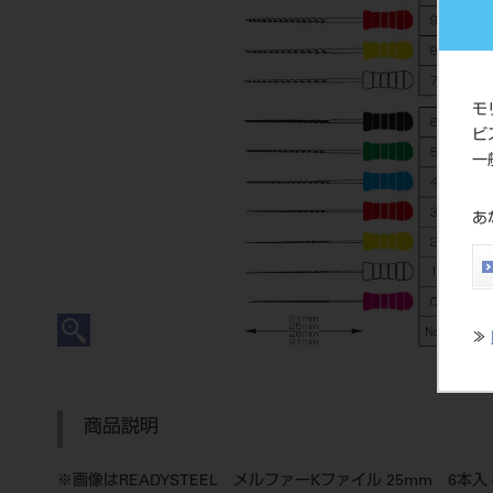
モ
ビ
一
あ
≫
商品説明
※画像はREADYSTEEL メルファーKファイル 25mm 6本入