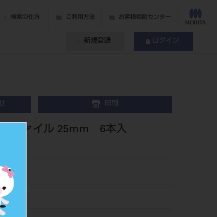
検索の仕方
ご利用方法
お客様相談センター
新規登録
ログイン
せ
印刷
ーHファイル 25mm 6本入
79