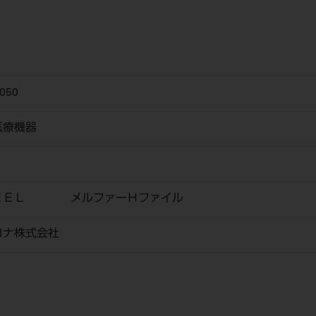
050
医療機器
ＴＥＥＬ メルファーＨファイル
ロナ株式会社