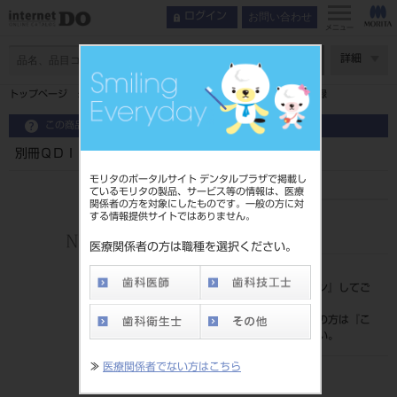
お問い合わせ
ログイン
メニュー
ページ数
詳細
トップページ
別冊ＱＤＩ 第５回 ＩＴＩコンセンサス会議議事録
この商品に関するお問い合わせ
別冊ＱＤＩ 第５回 ＩＴＩコンセンサス会議議事録
モリタのポータルサイト デンタルプラザで掲載し
ているモリタの製品、サービス等の情報は、医療
関係者の方を対象にしたものです。一般の方に対
する情報提供サイトではありません。
品目コード
208050668
医療関係者の方は職種を選択ください。
標準価格
価格の確認は『
ログイン
』してご
覧ください。
ネット会員登録がまだの方は『
こ
ちら
』より登録ください。
≫
医療関係者でない方はこちら
発売日
2015/05/29