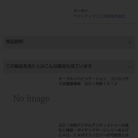
メーカー
クインテッセンス出版株式会社
商品説明
この製品を見た人はこんな製品も見ています
オ－ラルリハビリテ－ション コンセンサ
ス会議議事録 ＱＤＩ別冊１５１２
ＱＤＩ別冊デジタルデンティストリーの進
化と検証－ガイデッドサージェリーおよび
ＣＡＤ／ＣＡＭテクノロジーの可能性とは