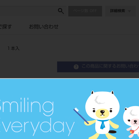
ページ数
詳細検索
で探す
お問い合わせ
） １本入
この商品に関するお問い合わ
バー ０．５ ＰＭＭＡ 
品目コード
206450469
JAN/EANコー
4571204929
ド