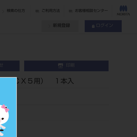
検索の仕方
ご利用方法
お客様相談センター
新規登録
ログイン
せ
印刷
（ＭＣＸ５用） １本入
238