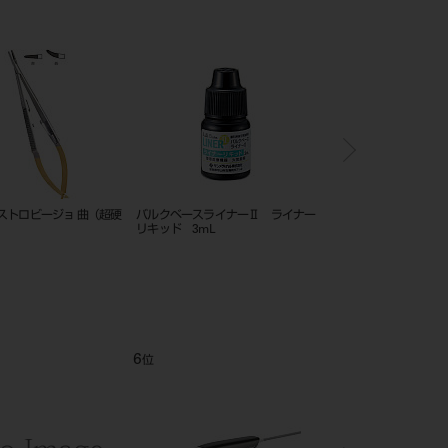
ストロビージョ 曲（超硬
バルクベースライナーⅡ ライナー
クリアフィル DCコア 
リキッド 3mL
ャタリストペースト
6.5mL（13.3g）
6
7
位
位