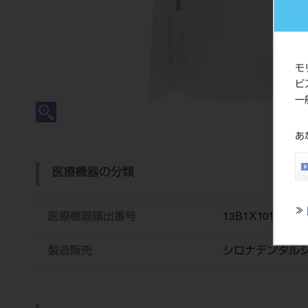
モ
ビ
一
あ
医療機器の分類
≫
医療機器届出番号
13B1X10118000
製造販売
シロナデンタル