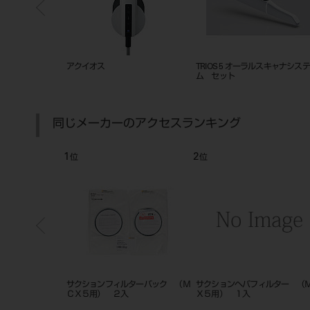
-1N
アクイオス
TRIOS 5 オーラルスキャナシステ
ム セット
同じメーカーのアクセスランキング
1
2
位
位
 １．２ （ＭＣ
サクションフィルターバック （Ｍ
サクションヘパフィルター （
ＣＸ５用） ２入
Ｘ５用） １入