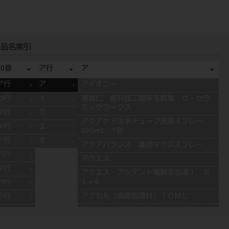
品名索引
50音
ア行
ア
ア行
ア
アイオニー
カ行
イ
青嶋仁 歯科技工臨床写真集 ザ・セラ
ミックワークス
サ行
ウ
アクアケア注水チューブ洗浄スプレー
タ行
エ
500mL 1缶
ナ行
オ
アクアバランス 薬用マウススプレ－
ハ行
アクエス
マ行
アクエス・アシデント電解添加液１．５
Ｌ×４
ヤ行
アクセル（歯面処理材）１０ＭＬ
ラ行
アクセントプラス エフェクト ステインペ
ワ行
ースト 4g ES11 ブルー