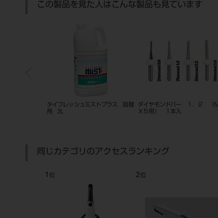
この製品を見た人はこんな製品も見ています
rimemill用）
タイフレッシュミストプラス 詰替
ダイヤモンドバー １．２ （
用 2L
Ｘ５用） １本入
同じカテゴリのアクセスランキング
1
2
位
位