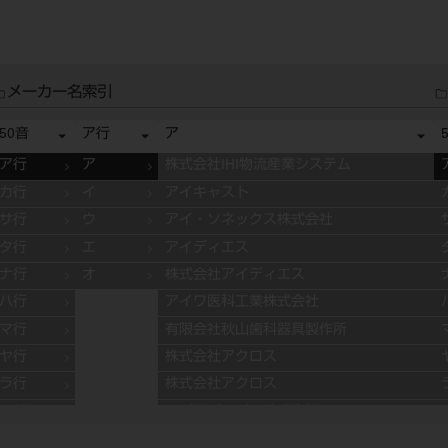
メーカー名索引
50音
ア行
ア
ア行
ア
株式会社IHI物流産業システム
カ行
イ
アイキャスト
サ行
ウ
アイ・ソネックス株式会社
タ行
エ
アイディエス
ナ行
オ
株式会社アイディエス
ハ行
アイワ医科工業株式会社
マ行
有限会社秋山歯科器具製作所
ヤ行
株式会社アクロス
ラ行
株式会社アクロス
ワ行
アグサジャパン株式会社
株式会社アスカメディカル