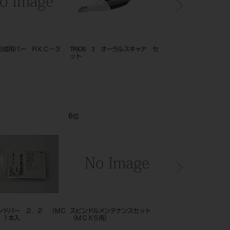
形成用バー ＲＫＣ－３
TRIOS 3 オーラルスキャナ セ
TRIOS 6 オーラルス
ット
テム セット
6
7
位
位
ンドバー ２．２ （ＭＣ
スピンドルメンテナンスセット
ダイヤモンドバー １．
 １本入
（ＭＣＸ５用）
Ｘ５用） １本入