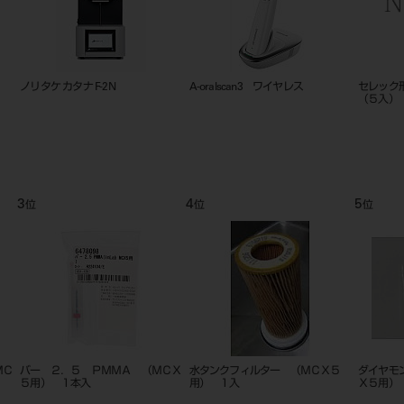
ノリタケ カタナ F-2N
A-oralscan3 ワイヤレス
セレック
（５入）
3
4
5
位
位
位
ＭＣ
バー ２．５ ＰＭＭＡ （ＭＣＸ
水タンクフィルター （ＭＣＸ５
ダイヤモ
５用） １本入
用） １入
Ｘ５用）