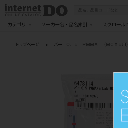
カテゴリ
メーカー名・品名索引
スクロール
トップページ
バー ０．５ ＰＭＭＡ （ＭＣＸ５用