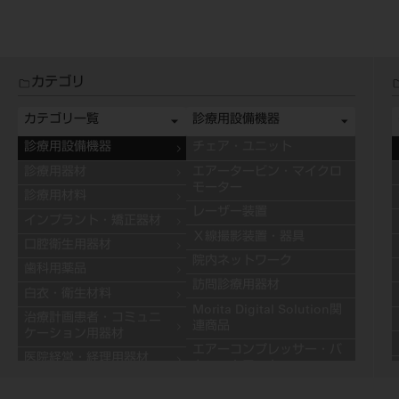
カテゴリ
カテゴリ一覧
診療用設備機器
診療用設備機器
チェア・ユニット
診療用器材
エアータービン・マイクロ
モーター
診療用材料
レーザー装置
インプラント・矯正器材
Ｘ線撮影装置・器具
口腔衛生用器材
院内ネットワーク
歯科用薬品
訪問診療用器材
白衣・衛生材料
Morita Digital Solution関
治療計画患者・コミュニ
連商品
ケーション用器材
エアーコンプレッサー・バ
医院経営・経理用器材
キュームモーター
学習用器材
キャビネット