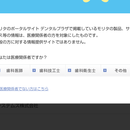
価格の確認
標準価格
ネット会員
い。
リタのポータルサイト デンタルプラザで掲載しているモリタの製品、サ
ス等の情報は、医療関係者の方を対象にしたものです。
般の方に対する情報提供サイトではありません。
発売日
2015/06/22
なたは医療関係者ですか？
医療関係者でない方はこちら
015
システムズ株式会社