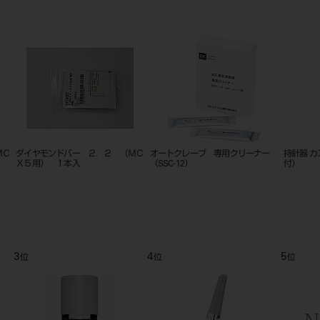
ＭＣ
ダイヤモンドバー ２．２ （ＭＣ
オートクレーブ 専用クリーナー
持針器 カ
Ｘ５用） １本入
（SSC-12）
付）
3
4
5
位
位
位