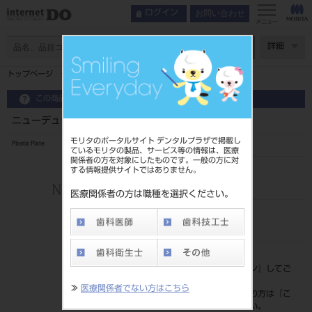
お問い合わせ
ログイン
メニュー
ページ数
詳細
トップページ
ニューデュラソフトPD 1．2mm
この商品に関するお問い合わせ
ニューデュラソフトPD 1．2mm
モリタのポータルサイト デンタルプラザで掲載し
Plastic Plate
ているモリタの製品、サービス等の情報は、医療
関係者の方を対象にしたものです。一般の方に対
する情報提供サイトではありません。
品目コード
206360227
医療関係者の方は職種を選択ください。
JAN/EANコード
4571261436144
標準価格
価格の確認は『
ログイン
』してご
覧ください。
≫
医療関係者でない方はこちら
ネット会員登録がまだの方は『
こ
ちら
』より登録ください。