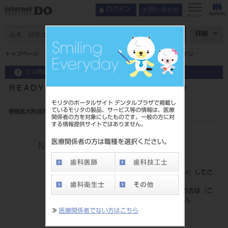
お問い合わせ
ログイン
メニュー
ページ数
詳細
トップページ
ＲＥＡＤＹＳＴＥＥＬセンシアスＰＦ１８ＭＭ ６イリ
この商品に関するお問い合わせ
ＲＥＡＤＹＳＴＥＥＬセンシアスＰＦ１８ＭＭ ６イリ
モリタのポータルサイト デンタルプラザで掲載し
ているモリタの製品、サービス等の情報は、医療
根管拡大形成用ファイル
関係者の方を対象にしたものです。一般の方に対
する情報提供サイトではありません。
品目コード
206670606
医療関係者の方は職種を選択ください。
標準価格
価格の確認は『
ログイン
』してご
覧ください。
ネット会員登録がまだの方は『
こ
ちら
』より登録ください。
≫
医療関係者でない方はこちら
メーカー