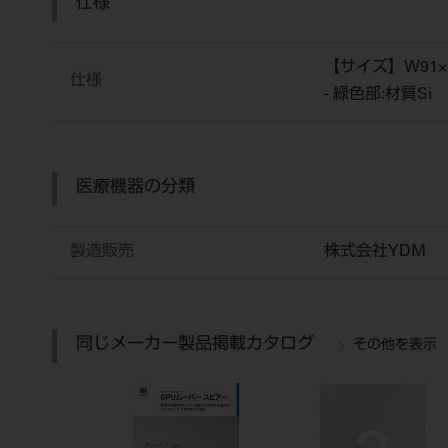
仕様
【サイズ】W91×D
仕様
- 緑色部:材質Si
医療機器の分類
製造販売
株式会社YDM
同じメーカー製品掲載カタログ
その他を表示