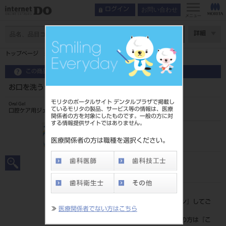
お問い合わせ
ログイン
メニュー
ページ数
詳細
トップページ
お口を洗うジェル 80g
この商品に関するお問い合わせ
お口を洗うジェル 80g
モリタのポータルサイト デンタルプラザで掲載し
Oral Gel
ているモリタの製品、サービス等の情報は、医療
口腔ケア用ジェル
関係者の方を対象にしたものです。一般の方に対
する情報提供サイトではありません。
品目コード
205130060
医療関係者の方は職種を選択ください。
JAN/EANコード
4987734480017
標準価格
価格の確認は『
ログイン
』してご
≫
医療関係者でない方はこちら
覧ください。
ネット会員登録がまだの方は『
こ