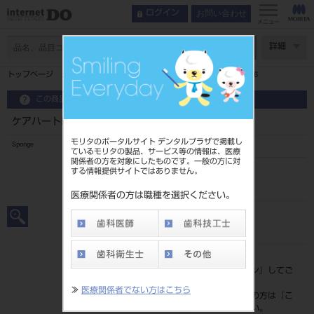
お問い合わせ
ログイン
メニュー
ページ数
詳細
トップページ
ケアハート口腔専科 お口キレイ万能ブラシ 1本入×6
この商品に関するお問い合わせ
ケアハート口腔専科 お口キレイ万能ブラシ 1本入×6
モリタのポータルサイト デンタルプラザで掲載し
Sponge
ているモリタの製品、サービス等の情報は、医療
関係者の方を対象にしたものです。一般の方に対
する情報提供サイトではありません。
品目コード
207990227
医療関係者の方は職種を選択ください。
JAN/EANコード
4901957110117
標準価格
価格の確認は『
ログイン
』してご
覧ください。
≫
医療関係者でない方はこちら
ネット会員登録がまだの方は『
こ
ちら
』より登録ください。