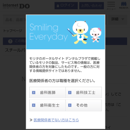
お問い合わせ
ログイン
メニュー
ページ数
詳細
トップページ
スチールバー ＭＧＳＴ３８ ＲＡ ５入
この商品に関するお問い合わせ
スチールバー ＭＧＳＴ３８ ＲＡ ５入
モリタのポータルサイト デンタルプラザで掲載し
ているモリタの製品、サービス等の情報は、医療
関係者の方を対象にしたものです。一般の方に対
する情報提供サイトではありません。
品目コード
206740180
医療関係者の方は職種を選択ください。
標準価格
価格の確認は『
ログイン
』してご
覧ください。
ネット会員登録がまだの方は『
こ
ちら
』より登録ください。
≫
医療関係者でない方はこちら
メーカー
（有）ベルデンタサプライ