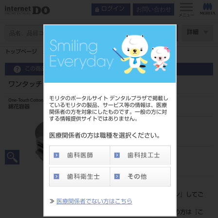
お問い合わせ
ログイン
メニュー
ページ数
詳細
トップページ
ワンタッチ コットン ボックス2 アルコール用 L
この商品に関するお問い合わせ
ワンタッチ コットン ボックス2 アルコール用 L
モリタのポータルサイト デンタルプラザで掲載し
One-Touch Cotton Box
ているモリタの製品、サービス等の情報は、医療
綿花容器
関係者の方を対象にしたものです。一般の方に対
する情報提供サイトではありません。
品目コード
201510468
医療関係者の方は職種を選択ください。
JAN/EANコード
4963931136223
標準価格
価格の確認は『
ログイン
』してご
≫
医療関係者でない方はこちら
覧ください。
ネット会員登録がまだの方は『
こ