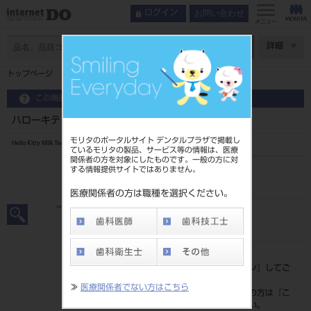
お問い合わせ
ログイン
メニュー
ページ数
詳細
トップページ
ハローキティ ミルクティースメモリーボックス
この商品に関するお問い合わせ
ハローキティ ミルクティースメモリーボックス
モリタのポータルサイト デンタルプラザで掲載し
Hello Kitty Milk Teeth Memory Box
ているモリタの製品、サービス等の情報は、医療
関係者の方を対象にしたものです。一般の方に対
する情報提供サイトではありません。
品目コード
205110545
医療関係者の方は職種を選択ください。
JAN/EANコード
4590251600856
標準価格
価格の確認は『
ログイン
』してご
覧ください。
≫
医療関係者でない方はこちら
ネット会員登録がまだの方は『
こ
ちら
』より登録ください。