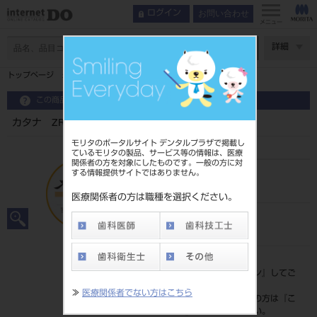
お問い合わせ
ログイン
メニュー
ページ数
詳細
トップページ
カタナ ZRディスク T18mm 1枚 HT12C
この商品に関するお問い合わせ
カタナ ZRディスク T18mm 1枚 HT12C
モリタのポータルサイト デンタルプラザで掲載し
ているモリタの製品、サービス等の情報は、医療
関係者の方を対象にしたものです。一般の方に対
する情報提供サイトではありません。
品目コード
202270627
医療関係者の方は職種を選択ください。
JAN/EANコード
4571215165298
標準価格
価格の確認は『
ログイン
』してご
覧ください。
≫
医療関係者でない方はこちら
ネット会員登録がまだの方は『
こ
ちら
』より登録ください。