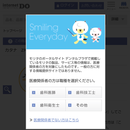
お問い合わせ
ログイン
メニュー
ページ数
詳細
トップページ
カタナ ZRディスク T18mm 1枚 HT13C
この商品に関するお問い合わせ
カタナ ZRディスク T18mm 1枚 HT13C
モリタのポータルサイト デンタルプラザで掲載し
ているモリタの製品、サービス等の情報は、医療
関係者の方を対象にしたものです。一般の方に対
する情報提供サイトではありません。
品目コード
202270628
医療関係者の方は職種を選択ください。
JAN/EANコード
4571215165342
標準価格
価格の確認は『
ログイン
』してご
覧ください。
≫
医療関係者でない方はこちら
ネット会員登録がまだの方は『
こ
ちら
』より登録ください。