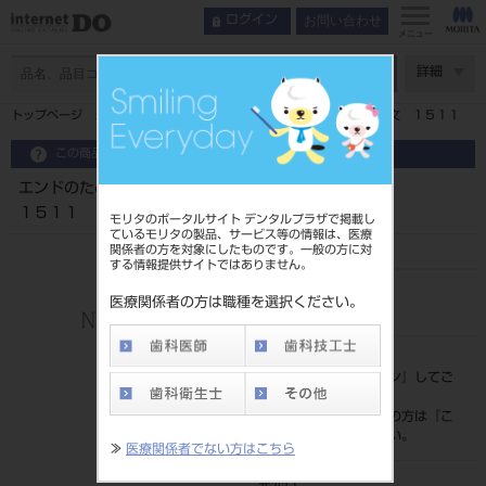
お問い合わせ
ログイン
メニュー
ページ数
詳細
トップページ
エンドのための重要２０キ－ワ－ドベスト２４０論文 １５１１
この商品に関するお問い合わせ
エンドのための重要２０キ－ワ－ドベスト２４０論文
１５１１
モリタのポータルサイト デンタルプラザで掲載し
ているモリタの製品、サービス等の情報は、医療
関係者の方を対象にしたものです。一般の方に対
する情報提供サイトではありません。
品目コード
医療関係者の方は職種を選択ください。
208050688
標準価格
価格の確認は『
ログイン
』してご
覧ください。
ネット会員登録がまだの方は『
こ
ちら
』より登録ください。
≫
医療関係者でない方はこちら
発売日