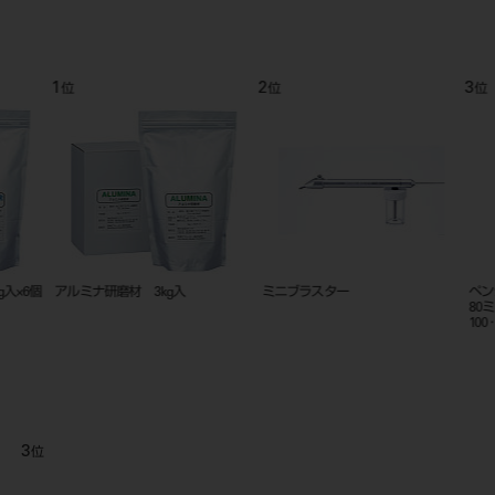
1
2
3
位
位
位
6個
アルミナ研磨材 3kg入
ミニブラスター
ペンシル
80ミクロ
100･ワ
3
位