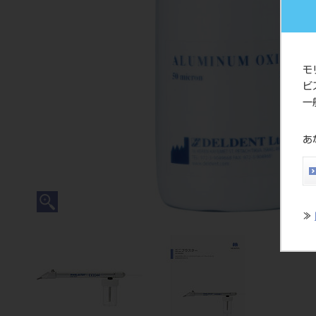
モ
ビ
一
あ
≫