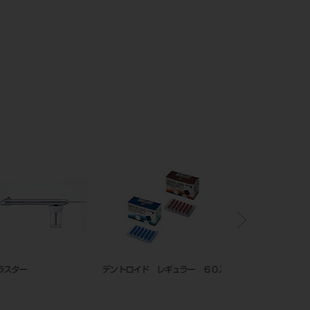
スター
デントロイド レギュラー ６０入
モリタガッタパーチャポ
クセサリー １５０入 