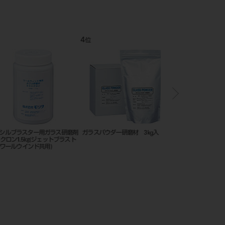
4
5
位
位
ブラスター用ガラス研磨剤
ガラスパウダー研磨材 3kg入
ペンシルブラスター用ア
ン1.5㎏(ジェットブラスト
材50ミクロン1.6㎏(ジ
ールウインド共用)
ト100･ワールウインド共