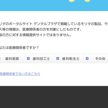
価格の確
標準価格
ネット会
い。
リタのポータルサイト デンタルプラザで掲載しているモリタの製品、サ
ス等の情報は、医療関係者の方を対象にしたものです。
発売日
2015/10/
般の方に対する情報提供サイトではありません。
メーカー
デルデン
なたは医療関係者ですか？
DO vol.26 掲載ペー
625
ジ
医療関係者でない方はこちら