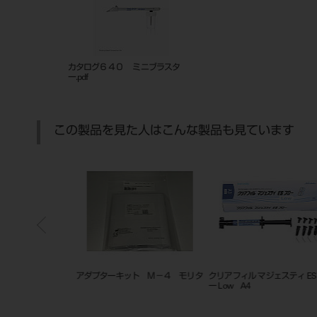
カタログ６４０ ミニブラスタ
ー.pdf
この製品を見た人はこんな製品も見ています
ーAdvance
アダプターキット Ｍ－４ モリタ
クリアフィル マジェスティ ESフ
ー Low A4