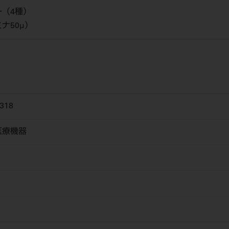
（4種）
ナ50μ）
318
医療機器