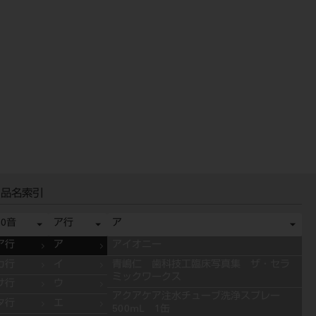
品名索引
50音
ア行
ア
ア行
ア
アイオニー
カ行
イ
青嶋仁 歯科技工臨床写真集 ザ・セラ
ミックワークス
サ行
ウ
アクアケア注水チューブ洗浄スプレー
タ行
エ
500mL 1缶