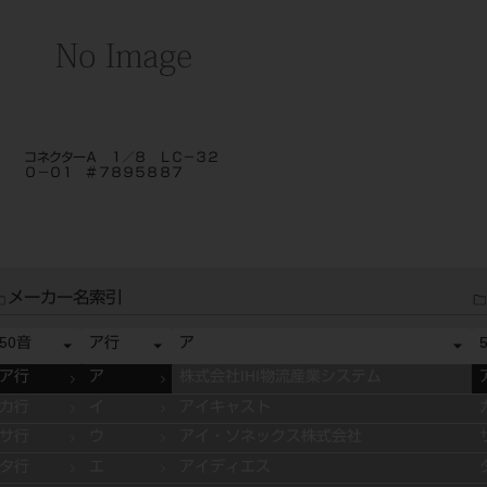
コネクターＡ １／８ ＬＣ－３２
０－０１ ＃７８９５８８７
メーカー名索引
50音
ア行
ア
ア行
ア
株式会社IHI物流産業システム
カ行
イ
アイキャスト
サ行
ウ
アイ・ソネックス株式会社
タ行
エ
アイディエス