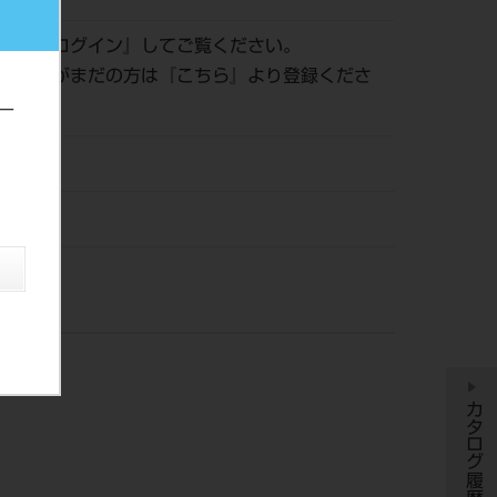
認は『
ログイン
』してご覧ください。
員登録がまだの方は『
こちら
』より登録くださ
ー
21
ト
カタログ履歴