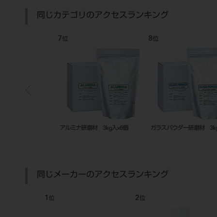
同じカテゴリのアクセスランキング
7
8
位
位
砂 200g
アルミナ研磨材 3kg入×6個
ガラスパウダー研磨材 3kg入×
同じメーカーのアクセスランキング
1
2
位
位