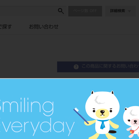
ページ数
詳細検索
で探す
お問い合わせ
この商品に関するお問い合わ
ミニブラスター用 砂 20
Mini Blaster
歯科用研削器材
品目コード
2064002
JAN/EANコード
4560266