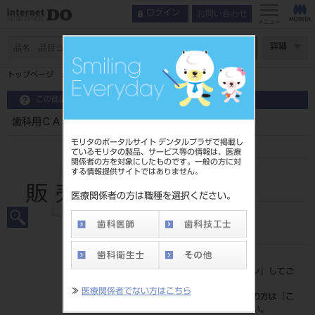
お問い合わせ
ログイン
メニュー
ページ数
詳細
トップページ
歯科用ＣＡＤ／ＣＡＭマシン ＤＷＸ－５１Ｄ ＃
この商品に関するお問い合わせ
歯科用ＣＡＤ／ＣＡＭマシン ＤＷＸ－５１Ｄ ＃
モリタのポータルサイト デンタルプラザで掲載し
ているモリタの製品、サービス等の情報は、医療
関係者の方を対象にしたものです。一般の方に対
する情報提供サイトではありません。
品目コード
202270405
医療関係者の方は職種を選択ください。
JAN/EANコード
4982978703489
標準価格
価格の確認は『
ログイン
』してご
覧ください。
≫
医療関係者でない方はこちら
ネット会員登録がまだの方は『
こ
ちら
』より登録ください。