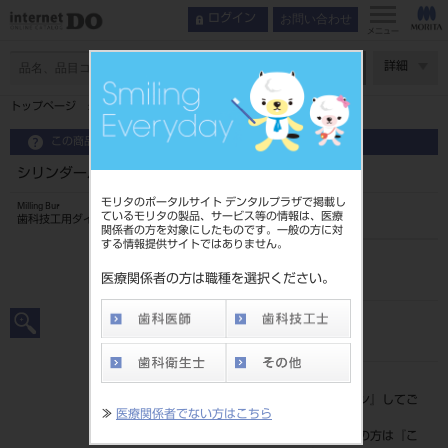
お問い合わせ
ログイン
メニュー
ページ数
詳細
トップページ
シリンダーバー12EF（MCXL用）6入
この商品に関するお問い合わせ
シリンダーバー12EF（MCXL用）6入
モリタのポータルサイト デンタルプラザで掲載し
Milling Bur
ているモリタの製品、サービス等の情報は、医療
歯科技工用ダイヤモンド研削材
関係者の方を対象にしたものです。一般の方に対
する情報提供サイトではありません。
品目コード
206450242
医療関係者の方は職種を選択ください。
JAN/EANコード
4571204936137
標準価格
価格の確認は『
ログイン
』してご
≫
医療関係者でない方はこちら
覧ください。
ネット会員登録がまだの方は『
こ