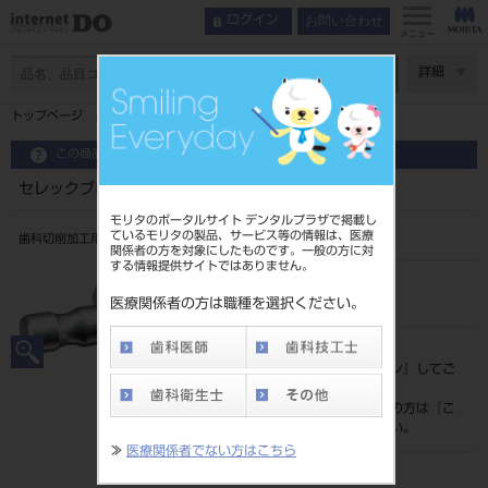
お問い合わせ
ログイン
メニュー
ページ数
詳細
トップページ
セレックブロック C PC 14 （8入）
この商品に関するお問い合わせ
セレックブロック C PC 14 （8入）
モリタのポータルサイト デンタルプラザで掲載し
ているモリタの製品、サービス等の情報は、医療
歯科切削加工用セラミックス
関係者の方を対象にしたものです。一般の方に対
する情報提供サイトではありません。
品目コード
206450325
医療関係者の方は職種を選択ください。
標準価格
価格の確認は『
ログイン
』してご
覧ください。
ネット会員登録がまだの方は『
こ
ちら
』より登録ください。
≫
医療関係者でない方はこちら
発売日