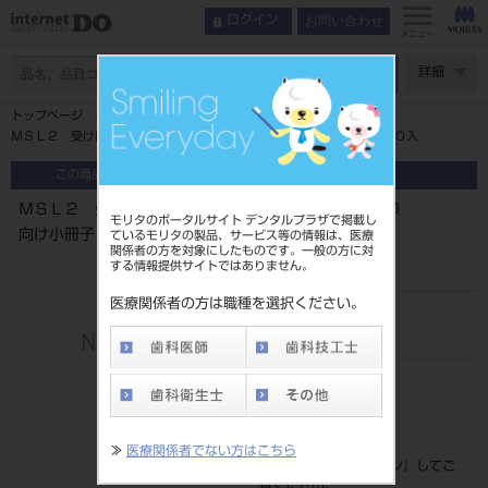
お問い合わせ
ログイン
メニュー
ページ数
詳細
トップページ
ＭＳＬ２ 受け口ってなーに？ ムーシールド 患者様向け小冊子 ５０入
この商品に関するお問い合わせ
ＭＳＬ２ 受け口ってなーに？ ムーシールド 患者様
モリタのポータルサイト デンタルプラザで掲載し
向け小冊子 ５０入
ているモリタの製品、サービス等の情報は、医療
関係者の方を対象にしたものです。一般の方に対
する情報提供サイトではありません。
医療関係者の方は職種を選択ください。
品目コード
206850108
JAN/EANコード
4571261436649
標準価格
≫
医療関係者でない方はこちら
価格の確認は『
ログイン
』してご
覧ください。