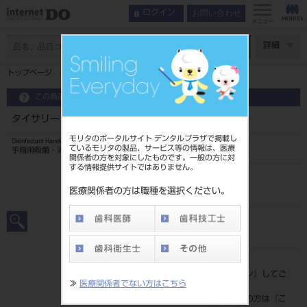
お問い合わせ
ログイン
メニュー
ページ数
詳細
トップページ
タイサリートプラス 詰替用パウチ 480mL×4
この商品に関するお問い合わせ
タイサリートプラス 詰替用パウチ 480mL×4
モリタのポータルサイト デンタルプラザで掲載し
Disinfectant Handwash Solution
ているモリタの製品、サービス等の情報は、医療
手指用殺菌・消毒剤
関係者の方を対象にしたものです。一般の方に対
する情報提供サイトではありません。
品目コード
207370007
医療関係者の方は職種を選択ください。
JAN/EANコード
4991156513161
標準価格
価格の確認は『
ログイン
』してご
≫
医療関係者でない方はこちら
覧ください。
ネット会員登録がまだの方は『
こ