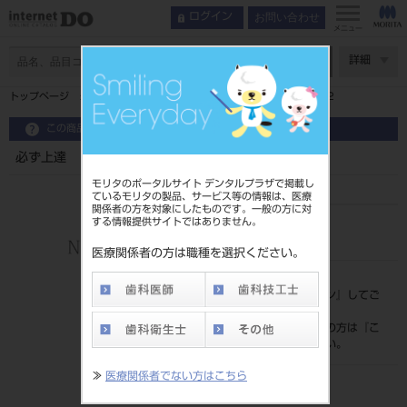
お問い合わせ
ログイン
メニュー
ページ数
詳細
トップページ
必ず上達 ＧＵＭＭＥＴＡＬ矯正歯科治療 １５１２
この商品に関するお問い合わせ
必ず上達 ＧＵＭＭＥＴＡＬ矯正歯科治療 １５１２
モリタのポータルサイト デンタルプラザで掲載し
ているモリタの製品、サービス等の情報は、医療
関係者の方を対象にしたものです。一般の方に対
する情報提供サイトではありません。
品目コード
208050693
医療関係者の方は職種を選択ください。
標準価格
価格の確認は『
ログイン
』してご
覧ください。
ネット会員登録がまだの方は『
こ
ちら
』より登録ください。
≫
医療関係者でない方はこちら
発売日
2015/11/30