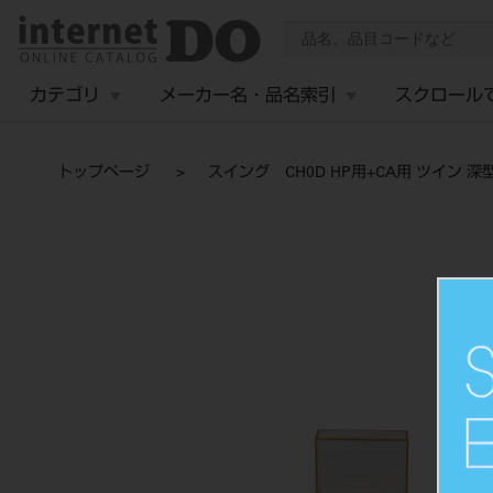
カテゴリ
メーカー名・品名索引
スクロール
トップページ
スイング CH0D HP用+CA用 ツイン 深