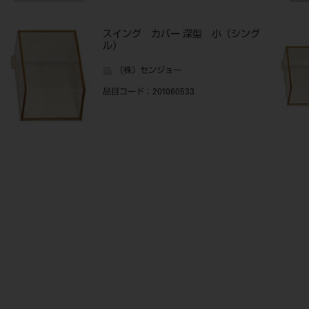
スイング カバー 深型 小（シング
ル）
（株）センジョー
品目コード
：201060533