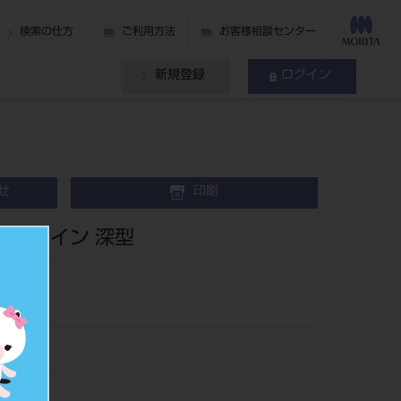
検索の仕方
ご利用方法
お客様相談センター
新規登録
ログイン
せ
印刷
A用 ツイン 深型
14
011172