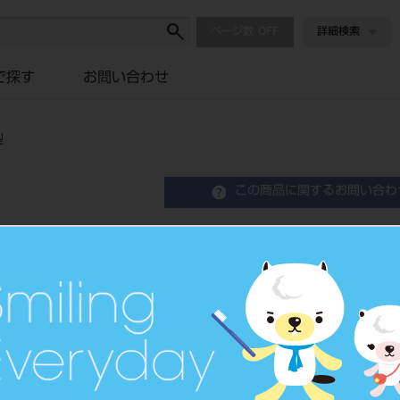
ページ数
詳細検索
で探す
お問い合わせ
型
この商品に関するお問い合わ
スイング CH0D HP用+C
Metal Bur Stand
メタルバースタンド
品目コード
2010605
JAN/EANコード
4528373