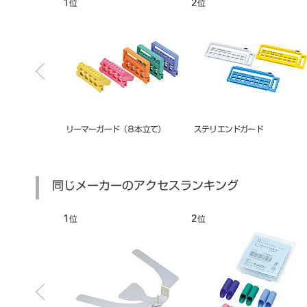
2
3
位
位
ド（８本立て）
ステリエンドガード
ステリバーガード 12本用
同じメーカーのアクセスランキング
1
2
3
位
位
位