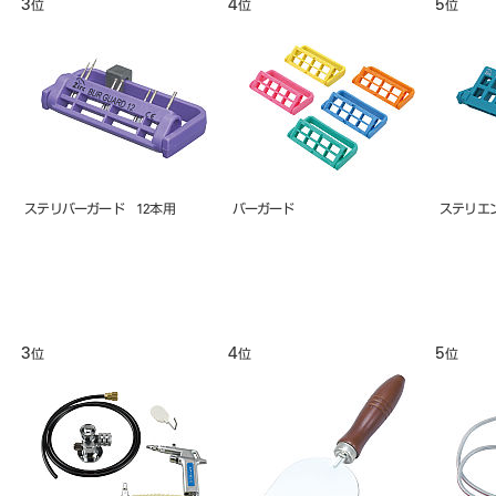
4
5
6
位
位
位
バーガード
ステリエンドガード ハンド用
バース
4
5
位
位