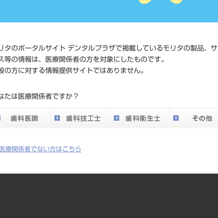
価格の確
標準価格
ネット会
い。
リタのポータルサイト デンタルプラザで掲載しているモリタの製品、サ
ス等の情報は、医療関係者の方を対象にしたものです。
メーカー
（株）セ
般の方に対する情報提供サイトではありません。
DO vol.26 掲載ペー
なたは医療関係者ですか？
270
ジ
医療関係者でない方はこちら