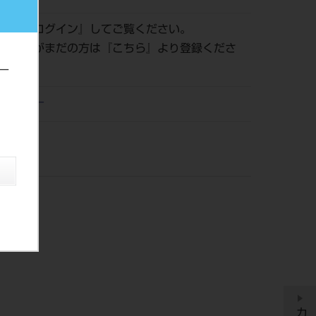
認は『
ログイン
』してご覧ください。
員登録がまだの方は『
こちら
』より登録くださ
ー
ンジョー