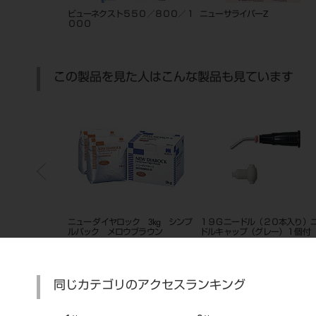
ビューネクスト５５０／８００／１
ニューサライバーZ
０００
この製品を見た人はこんな製品も見ています
シンプ
１９Ｇニードル（２０本入り）ニー
ラバーダムシート 5×5 ミディア
バルク
ドルキャップ（グレー）１個付
ム ライト
リキッ
同じカテゴリのアクセスランキング