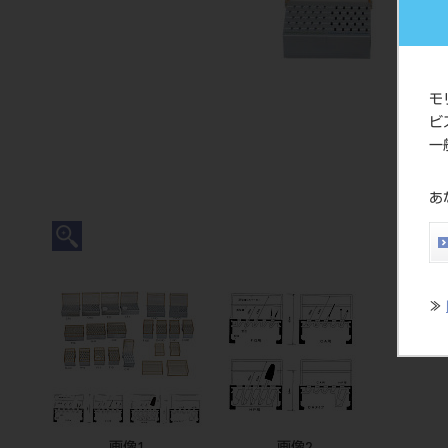
モ
ビ
一
あ
≫