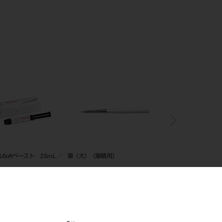
エンドガード／アシスト用スポン
マグネチックバーブロック 14本
ジ ４８入 （ＺＩＲＣ）
用