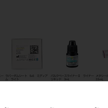
ベースライナーⅡ ライナー
メタシールSoftペースト 2.5mL ／
筆（大）（筆積用）
ド 3mL
2.5mL