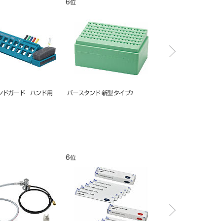
7
8
位
位
タンド 新型 タイプ2
バースタンド セイフティ２
スイング CF0 FG用
浅型
6
7
位
位