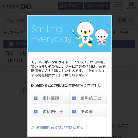
お問い合わせ
ログイン
メニュー
ページ数
詳細
トップページ
ＲＸ ウルトラスワーブ エリート（赤） ６本組×６（ＰＨＢ
この商品に関するお問い合わせ
ＲＸ ウルトラスワーブ エリート（赤） ６本組×６
（ＰＨＢ
モリタのポータルサイト デンタルプラザで掲載し
ているモリタの製品、サービス等の情報は、医療
関係者の方を対象にしたものです。一般の方に対
する情報提供サイトではありません。
品目コード
医療関係者の方は職種を選択ください。
208940073
JAN/EANコード
4580119471312
標準価格
価格の確認は『
ログイン
』してご
≫
医療関係者でない方はこちら
覧ください。
ネット会員登録がまだの方は『
こ