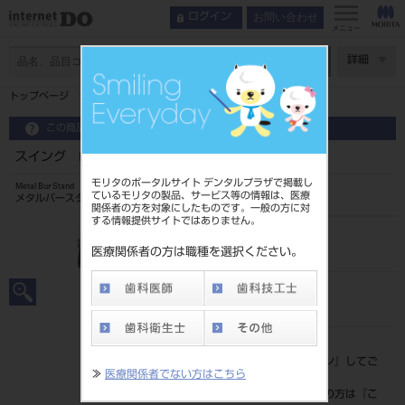
お問い合わせ
ログイン
メニュー
ページ数
詳細
トップページ
スイング H10D HP用 シングル 深型
この商品に関するお問い合わせ
スイング H10D HP用 シングル 深型
モリタのポータルサイト デンタルプラザで掲載し
Metal Bur Stand
ているモリタの製品、サービス等の情報は、医療
メタルバースタンド
関係者の方を対象にしたものです。一般の方に対
する情報提供サイトではありません。
品目コード
201060512
医療関係者の方は職種を選択ください。
JAN/EANコード
4528373011042
標準価格
価格の確認は『
ログイン
』してご
≫
医療関係者でない方はこちら
覧ください。
ネット会員登録がまだの方は『
こ