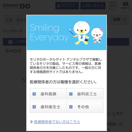
お問い合わせ
ログイン
メニュー
ページ数
詳細
トップページ
ＳＨＤＤ ＳＨダイヤモンドディレクター
この商品に関するお問い合わせ
ＳＨＤＤ ＳＨダイヤモンドディレクター
モリタのポータルサイト デンタルプラザで掲載し
ているモリタの製品、サービス等の情報は、医療
関係者の方を対象にしたものです。一般の方に対
する情報提供サイトではありません。
品目コード
206850897
医療関係者の方は職種を選択ください。
JAN/EANコード
4562234912826
標準価格
価格の確認は『
ログイン
』してご
覧ください。
≫
医療関係者でない方はこちら
ネット会員登録がまだの方は『
こ
ちら
』より登録ください。