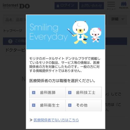
お問い合わせ
ログイン
メニュー
ページ数
詳細
トップページ
ドクタービーヤングⅡ ＳＳタイプ
この商品に関するお問い合わせ
ドクタービーヤングⅡ ＳＳタイプ
モリタのポータルサイト デンタルプラザで掲載し
ているモリタの製品、サービス等の情報は、医療
関係者の方を対象にしたものです。一般の方に対
する情報提供サイトではありません。
品目コード
205090225
医療関係者の方は職種を選択ください。
標準価格
価格の確認は『
ログイン
』してご
覧ください。
ネット会員登録がまだの方は『
こ
ちら
』より登録ください。
≫
医療関係者でない方はこちら
発売日
2016/01/05