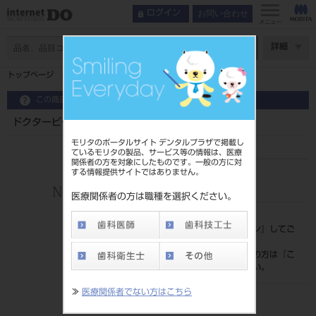
お問い合わせ
ログイン
メニュー
ページ数
詳細
トップページ
ドクタービージュニア
この商品に関するお問い合わせ
ドクタービージュニア
モリタのポータルサイト デンタルプラザで掲載し
ているモリタの製品、サービス等の情報は、医療
関係者の方を対象にしたものです。一般の方に対
する情報提供サイトではありません。
品目コード
205090231
医療関係者の方は職種を選択ください。
標準価格
価格の確認は『
ログイン
』してご
覧ください。
ネット会員登録がまだの方は『
こ
ちら
』より登録ください。
≫
医療関係者でない方はこちら
発売日
2016/01/05