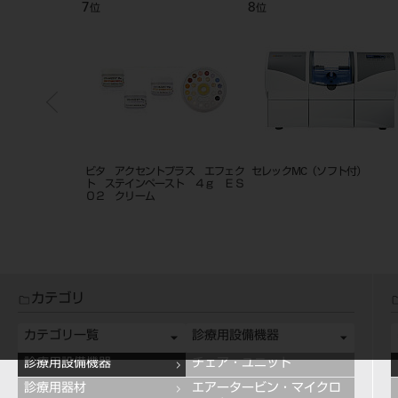
7
8
位
位
リー色
ビタ アクセントプラス エフェク
セレックMC（ソフト付）
ト ステインペースト ４ｇ ＥＳ
０２ クリーム
カテゴリ
カテゴリ一覧
診療用設備機器
診療用設備機器
チェア・ユニット
診療用器材
エアータービン・マイクロ