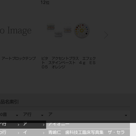
12
1
位
位
 アートブロックテンプ
ビタ アクセントプラス エフェク
歯科用 キシロカイン カ
）
ト ステインペースト ４ｇ ＥＳ
ジ 1.8mL×50入
０５ オレンジ
品名索引
50音
ア行
ア
ア行
ア
アイオニー
カ行
イ
青嶋仁 歯科技工臨床写真集 ザ・セラ