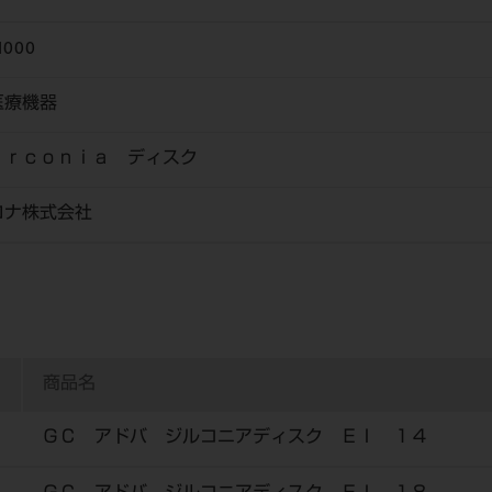
1000
医療機器
ｉｒｃｏｎｉａ ディスク
ロナ株式会社
商品名
ＧＣ アドバ ジルコニアディスク ＥＩ １４