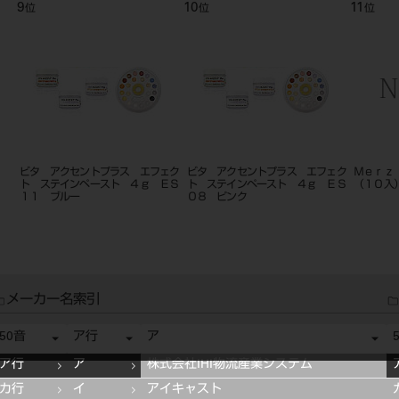
9
10
11
位
位
位
ビタ アクセントプラス エフェク
ビタ アクセントプラス エフェク
Ｍｅｒｚ
ト ステインペースト ４ｇ ＥＳ
ト ステインペースト ４ｇ ＥＳ
（１０入
１１ ブルー
０８ ピンク
メーカー名索引
50音
ア行
ア
ア行
ア
株式会社IHI物流産業システム
カ行
イ
アイキャスト