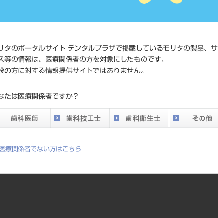
価格の確認
標準価格
ネット会員
い。
リタのポータルサイト デンタルプラザで掲載しているモリタの製品、サ
ス等の情報は、医療関係者の方を対象にしたものです。
般の方に対する情報提供サイトではありません。
発売日
2016/01/21
なたは医療関係者ですか？
メーカー
デンツプラ
医療関係者でない方はこちら
Iのみ)を有し、 ジルコニアクラウンへの応用で形成切削量を最小限にする事