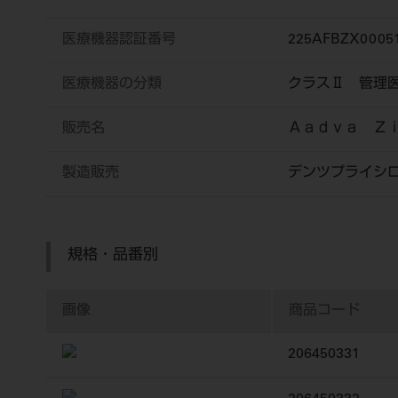
医療機器認証番号
225AFBZX0005
医療機器の分類
クラスⅡ 管理
販売名
Ａａｄｖａ Ｚ
製造販売
デンツプライシ
規格・品番別
画像
商品コード
206450331