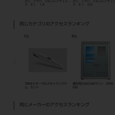
ルコニアディス
ＧＣ アドバ ジルコニアディス
ＧＣ アドバ ジルコニアディ
ク ＥＩ １４
ク ＥＩ ２５
同じカテゴリのアクセスランキング
7
8
位
位
Mマシン DWX-
TRIOS 5 オーラルスキャナシステ
歯科用CAD/CAMマシン DWX-
ム セット
53D
同じメーカーのアクセスランキング