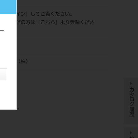
は『
ログイン
』してご覧ください。
登録がまだの方は『
こちら
』より登録くださ
ー
イシロナ（株）
カタログ履歴
が可能です。