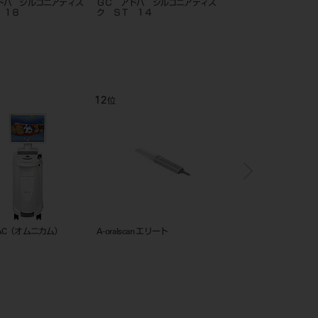
ドバ ジルコニアディス
ＧＣ アドバ ジルコニアディス
ＧＣ アドバ ジルコニ
 １８
ク ＳＴ １４
ク ＳＴ ２５
12
1
位
位
AC（オムニカム）
A-oralscan エリート
カタナデンタルスキャナ