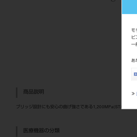
モ
ビ
一
あ
商品説明
≫
ブリッジ設計にも安心の曲げ強さである1,200MPa(ST/E
医療機器の分類