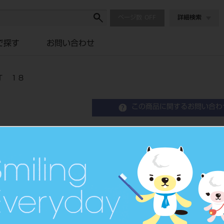
ページ数
詳細検索
で探す
お問い合わせ
Ｔ １８
この商品に関するお問い合わ
ＧＣ アドバ ジルコニア
品目コード
206450329
JAN/EANコー
4548161247
ド