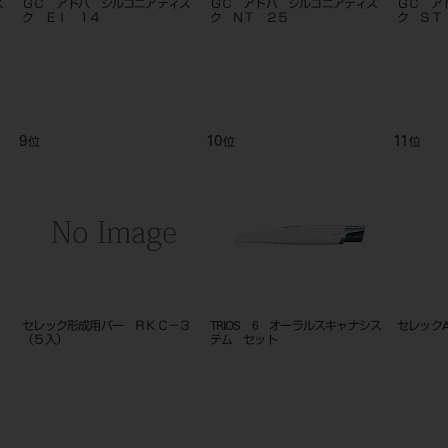
ス
ＧＣ アドバ ジルコニアディス
ＧＣ アドバ ジルコニアディス
ＧＣ ア
ク ＥＩ １４
ク ＮＴ ２５
ク ＳＴ
9
10
11
位
位
位
セレック形成用バー ＲＫＣ－３
TRIOS 6 オーラルスキャナシス
セレック
（５入）
テム セット