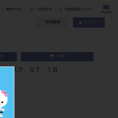
検索の仕方
ご利用方法
お客様相談センター
新規登録
ログイン
せ
印刷
ディスク ＳＴ １８
606