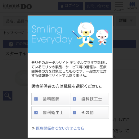
お問い合わせ
ログイン
メニュー
ページ数
詳細
トップページ
スターキャップ １００枚入り
この商品に関するお問い合わせ
スターキャップ １００枚入り
モリタのポータルサイト デンタルプラザで掲載し
ているモリタの製品、サービス等の情報は、医療
関係者の方を対象にしたものです。一般の方に対
する情報提供サイトではありません。
品目コード
201030331
医療関係者の方は職種を選択ください。
JAN/EANコード
4900541300576
標準価格
価格の確認は『
ログイン
』してご
覧ください。
≫
医療関係者でない方はこちら
ネット会員登録がまだの方は『
こ
ちら
』より登録ください。