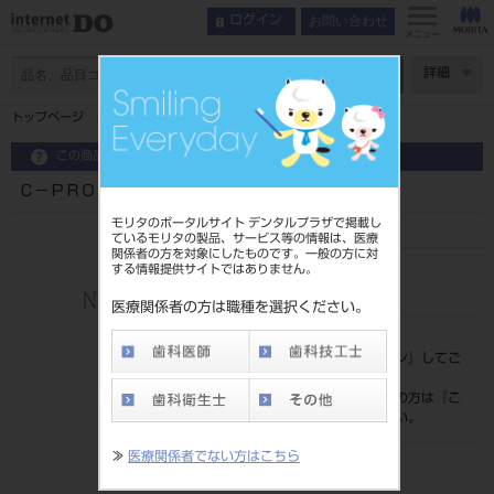
お問い合わせ
ログイン
メニュー
ページ数
詳細
トップページ
Ｃ－ＰＲＯ３Ａ００１ 歯型彫刻学習用拡大模型歯
この商品に関するお問い合わせ
Ｃ－ＰＲＯ３Ａ００１ 歯型彫刻学習用拡大模型歯
モリタのポータルサイト デンタルプラザで掲載し
ているモリタの製品、サービス等の情報は、医療
関係者の方を対象にしたものです。一般の方に対
する情報提供サイトではありません。
品目コード
204520196
医療関係者の方は職種を選択ください。
標準価格
価格の確認は『
ログイン
』してご
覧ください。
ネット会員登録がまだの方は『
こ
ちら
』より登録ください。
≫
医療関係者でない方はこちら
発売日
2016/01/21