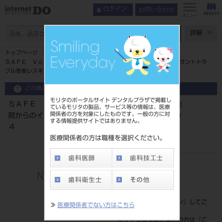
お問い合わせ
ログイン
メニュー
ページ数
詳細
トップページ
ＳＡＦＥ Ｖｏｌｕｍｅ１ 機械・構造的合併症編 他院からのインプラントトラ
ブル患者レスキュー １６０４
この商品に関するお問い合わせ
モリタのポータルサイト デンタルプラザで掲載し
ＳＡＦＥ Ｖｏｌｕｍｅ１ 機械・構造的合併症編 他
ているモリタの製品、サービス等の情報は、医療
関係者の方を対象にしたものです。一般の方に対
院からのインプラントトラブル患者レスキュー １６０
する情報提供サイトではありません。
４
医療関係者の方は職種を選択ください。
品目コード
208050712
標準価格
価格の確認は『
ログイン
』してご
≫
医療関係者でない方はこちら
覧ください。
ネット会員登録がまだの方は『
こ