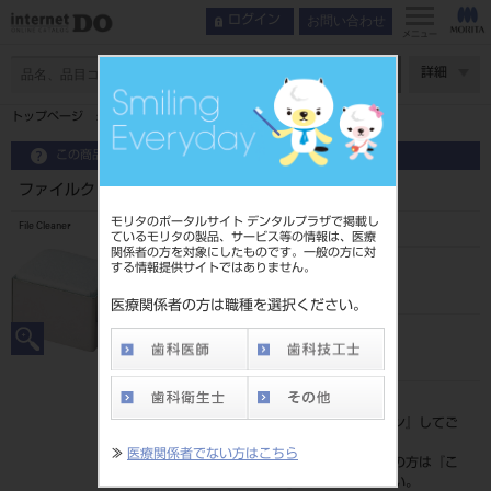
お問い合わせ
ログイン
メニュー
ページ数
詳細
トップページ
ファイルクリーナー（2個入）
この商品に関するお問い合わせ
ファイルクリーナー（2個入）
モリタのポータルサイト デンタルプラザで掲載し
File Cleaner
ているモリタの製品、サービス等の情報は、医療
関係者の方を対象にしたものです。一般の方に対
する情報提供サイトではありません。
品目コード
202390215
医療関係者の方は職種を選択ください。
JAN/EANコード
4546951516581
標準価格
価格の確認は『
ログイン
』してご
覧ください。
≫
医療関係者でない方はこちら
ネット会員登録がまだの方は『
こ
ちら
』より登録ください。