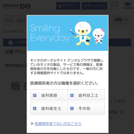
お問い合わせ
ログイン
メニュー
ページ数
詳細
トップページ
松風ブロック HC HT S （5入） セレック用
この商品に関するお問い合わせ
松風ブロック HC HT S （5入） セレック用
モリタのポータルサイト デンタルプラザで掲載し
ているモリタの製品、サービス等の情報は、医療
歯科切削加工用レジン材料
関係者の方を対象にしたものです。一般の方に対
する情報提供サイトではありません。
品目コード
206450338
医療関係者の方は職種を選択ください。
標準価格
価格の確認は『
ログイン
』してご
覧ください。
ネット会員登録がまだの方は『
こ
ちら
』より登録ください。
≫
医療関係者でない方はこちら
発売日