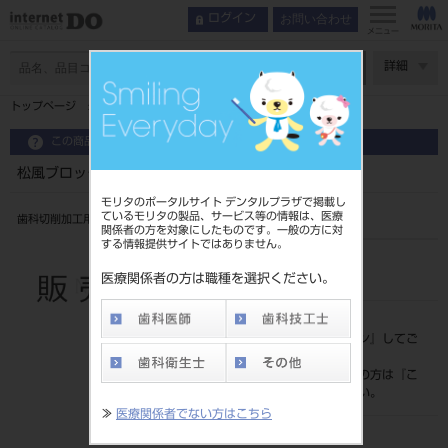
お問い合わせ
ログイン
メニュー
ページ数
詳細
トップページ
松風ブロック HC LT S （5入） セレック用
この商品に関するお問い合わせ
松風ブロック HC LT S （5入） セレック用
モリタのポータルサイト デンタルプラザで掲載し
ているモリタの製品、サービス等の情報は、医療
歯科切削加工用レジン材料
関係者の方を対象にしたものです。一般の方に対
する情報提供サイトではありません。
品目コード
206450340
医療関係者の方は職種を選択ください。
標準価格
価格の確認は『
ログイン
』してご
覧ください。
ネット会員登録がまだの方は『
こ
ちら
』より登録ください。
≫
医療関係者でない方はこちら
発売日